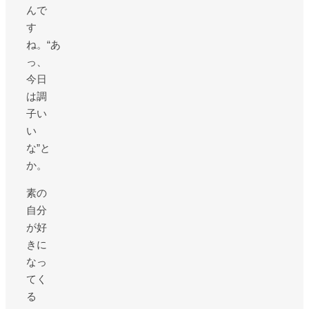
んで
す
ね。“あ
っ、
今日
は調
子い
い
な”と
か。
素の
自分
が好
きに
なっ
てく
る