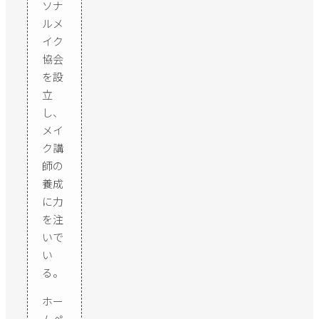
ソナ
ルメ
イク
協会
を設
立
し、
メイ
ク講
師の
養成
に力
を注
いで
い
る。
ホー
ムペ