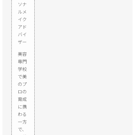
ソナ
ルメ
イク
アド
バイ
ザー
美容
専門
学校
で美
のプ
ロの
育成
に携
わる
一方
で、