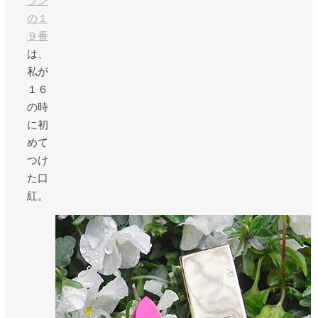
ラン
の１
９番
は、
私が
１６
の時
に初
めて
つけ
た口
紅。