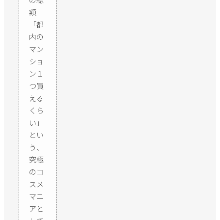
額
「都
内の
マン
ショ
ン１
つ買
える
くら
い」
とい
う、
究極
のコ
スメ
マニ
アと