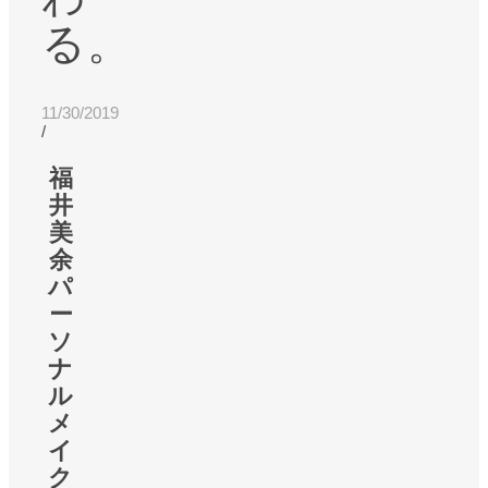
る。
11/30/2019
/
福
井
美
余
パ
ー
ソ
ナ
ル
メ
イ
ク