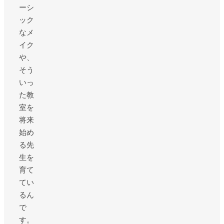
ーシ
ック
なメ
イク
や、
そう
いっ
た教
室を
将来
始め
る先
生を
育て
てい
るん
で
す。