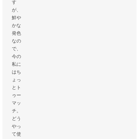
す
が、
鮮や
かな
発色
なの
で、
今の
私に
はち
ょっ
とト
ゥー
マッ
チ。
どう
やっ
て使