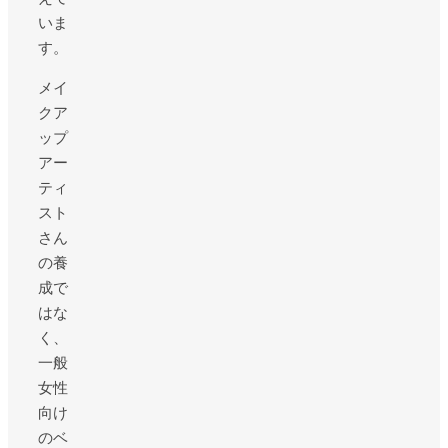
いま
す。
メイ
クア
ップ
アー
ティ
スト
さん
の養
成で
はな
く、
一般
女性
向け
のベ