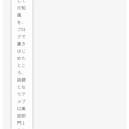
して
の知
識
を、
ブロ
グで
書き
はじ
めた
とこ
ろ、
話題
とな
りア
メブ
ロ美
容部
門１