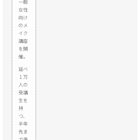
一般
女性
向け
のメ
イク
講座
を開
催。
延べ
１万
人の
受講
生を
持
つ、
半年
先ま
で予