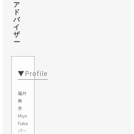
ア
ド
バ
イ
ザ
ー
▼Profile
福井
美
余
Miyo
Fukui
パー