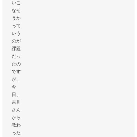
いこ
なそ
うか
って
いう
のが
課題
だっ
たの
です
が、
今
日、
吉川
さん
から
教わ
った