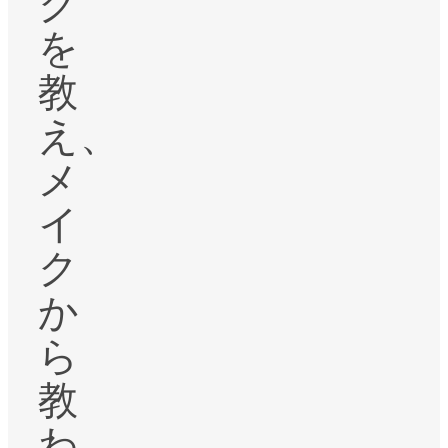
ク
を
教
え、
メ
イ
ク
か
ら
教
わ