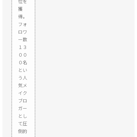
位を
獲
得。
フォ
ロワ
ー数
１３
００
０名
とい
う人
気メ
イク
ブロ
ガー
とし
て圧
倒的