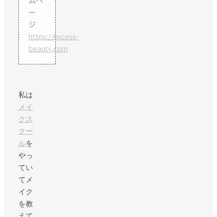
ー
ジ
https://excess-
beauty.com
私は
メイ
クス
クー
ル
を
やっ
てい
てメ
イク
を教
えて