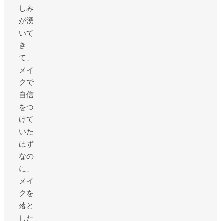
しみ
が湧
いて
き
て、
メイ
クで
自信
をつ
けて
いた
はず
なの
に、
メイ
クを
落と
した