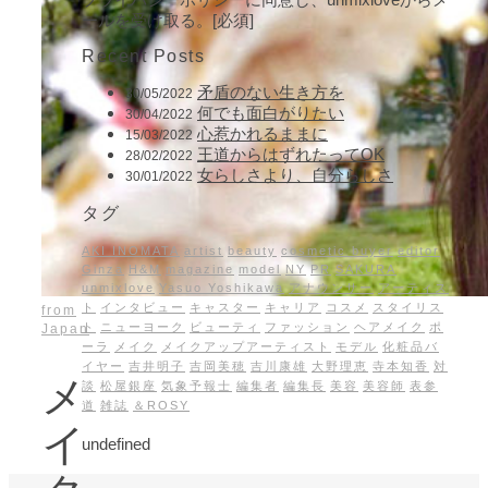
ールを受け取る。[必須]
Recent Posts
矛盾のない生き方を
30/05/2022
何でも面白がりたい
30/04/2022
心惹かれるままに
15/03/2022
王道からはずれたってOK
28/02/2022
女らしさより、自分らしさ
30/01/2022
タグ
AKI INOMATA
artist
beauty
cosmetic buyer
editor
Ginza
H&M
magazine
model
NY
PR
SAKURA
unmixlove
Yasuo Yoshikawa
アナウンサー
アーティス
ト
インタビュー
キャスター
キャリア
コスメ
スタイリス
from
ト
ニューヨーク
ビューティ
ファッション
ヘアメイク
ポ
Japan
ーラ
メイク
メイクアップアーティスト
モデル
化粧品バ
イヤー
吉井明子
吉岡美穂
吉川康雄
大野理恵
寺本知香
対
メ
談
松屋銀座
気象予報士
編集者
編集長
美容
美容師
表参
道
雑誌
＆ROSY
イ
undefined