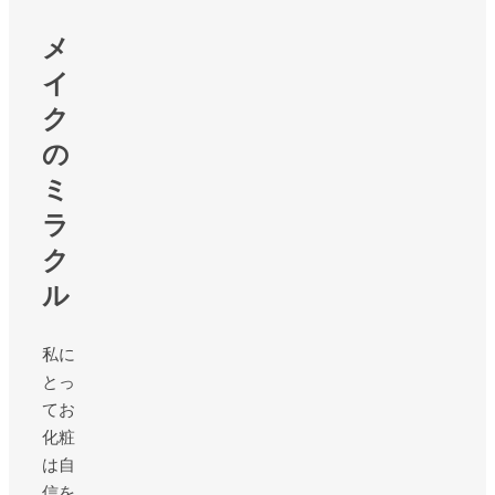
メ
イ
ク
の
ミ
ラ
ク
ル
私に
とっ
てお
化粧
は自
信を