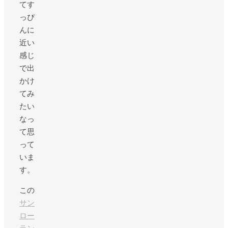
てす
っぴ
んに
近い
感じ
で出
かけ
てみ
たい
なっ
て思
って
いま
す。
この
サン
ロー