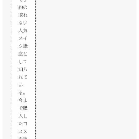
約の
取れ
ない
人気
メイ
ク講
座と
して
知ら
れて
い
る。
今ま
で購
入し
たコ
スメ
の総