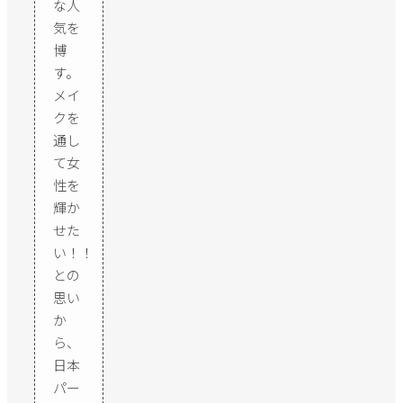
な人
気を
博
す。
メイ
クを
通し
て女
性を
輝か
せた
い！！
との
思い
か
ら、
日本
パー