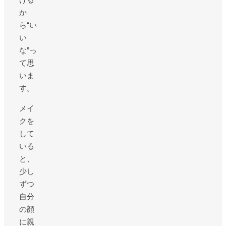
か
ら“い
い
な”っ
て思
いま
す。
メイ
クを
して
いる
と、
少し
ずつ
自分
の顔
に親