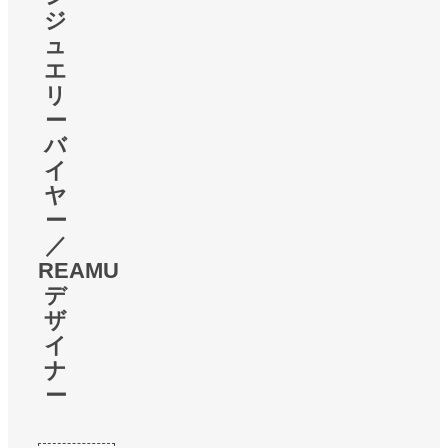
ジ
ュ
エ
リ
ー
バ
イ
ヤ
ー
／
REAMU
デ
ザ
イ
ナ
ー