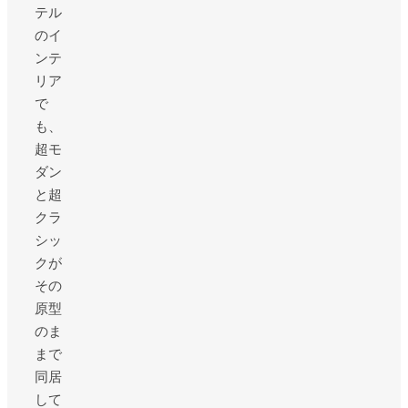
テル
のイ
ンテ
リア
で
も、
超モ
ダン
と超
クラ
シッ
クが
その
原型
のま
まで
同居
して