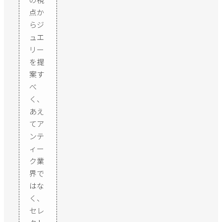
点か
らジ
ュエ
リー
を提
案す
べ
く、
あえ
てア
ンテ
ィー
ク業
界で
はな
く、
セレ