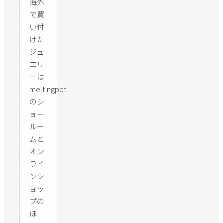
海外
で買
い付
けた
ジュ
エリ
ーは
meltingpot
のシ
ョー
ルー
ムと
オン
ライ
ンシ
ョッ
プの
ほ