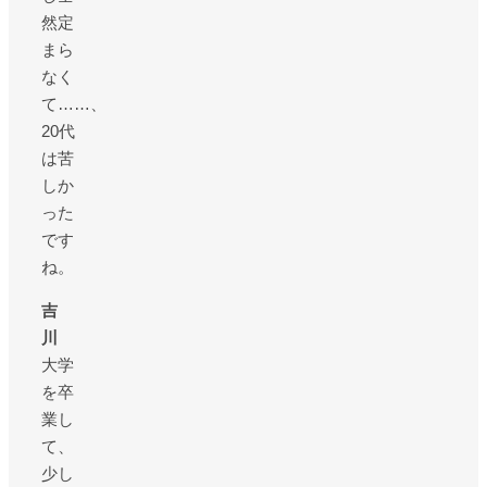
然定
まら
なく
て……、
20代
は苦
しか
った
です
ね。
吉
川
大学
を卒
業し
て、
少し