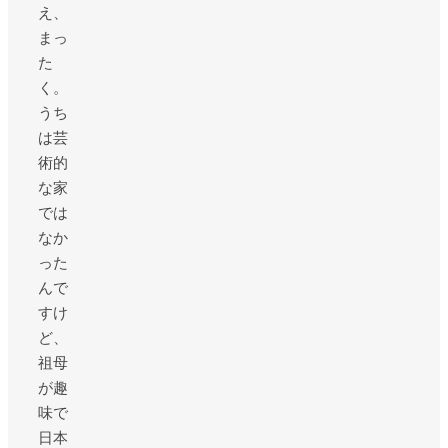
え、
まっ
た
く。
うち
は芸
術的
な家
では
なか
った
んで
すけ
ど、
祖母
が趣
味で
日本