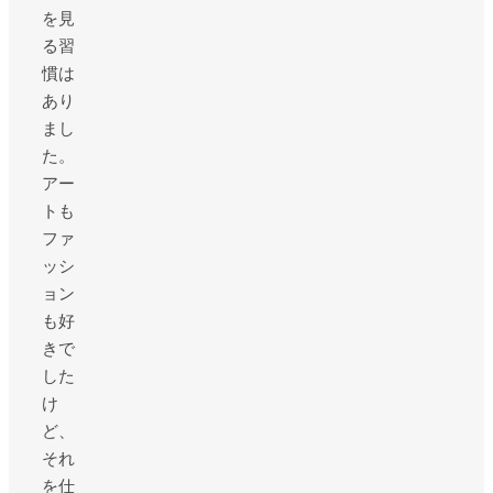
を見
る習
慣は
あり
まし
た。
アー
トも
ファ
ッシ
ョン
も好
きで
した
け
ど、
それ
を仕