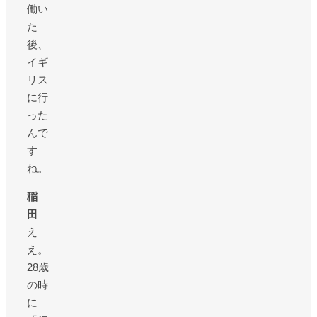
働い
た
後、
イギ
リス
に行
った
んで
す
ね。
稲
田
え
え。
28歳
の時
に