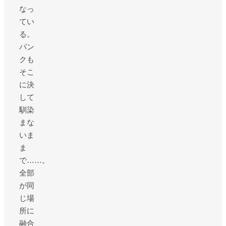
なっ
てい
る。
パン
クも
そこ
に決
して
馴染
まな
いま
ま
で……。
全部
が同
じ場
所に
融合