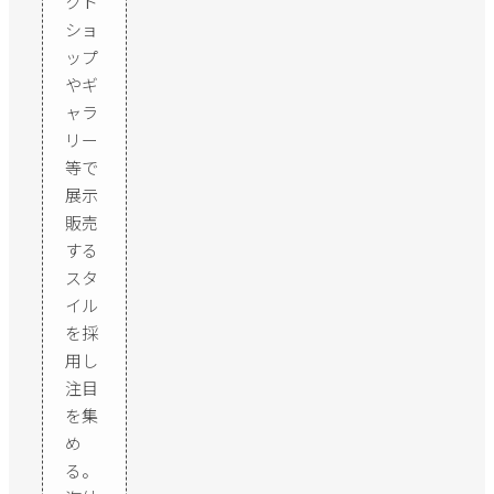
クト
ショ
ップ
やギ
ャラ
リー
等で
展示
販売
する
スタ
イル
を採
用し
注目
を集
め
る。