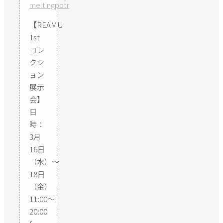
meltingpotr
【REAMU
1st
コレ
クシ
ョン
展示
会】
日
時：
3月
16日
（水）〜
18日
（金）
11:00〜
20:00