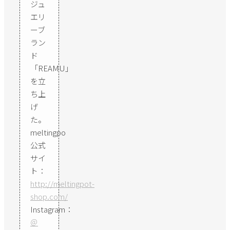
ジュ
エリ
ーブ
ラン
ド
「REAMU」
を立
ち上
げ
た。
meltingpo
公式
サイ
ト：
http://meltingpot-
shop.com/
Instagram：
＠