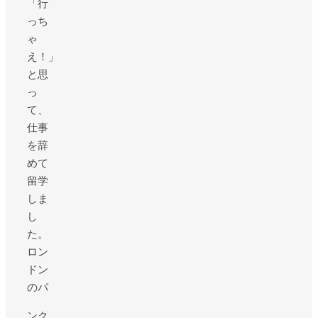
「行
っち
ゃ
え！」
と思
っ
て、
仕事
を辞
めて
留学
しま
し
た。
ロン
ドン
のパ
ンク