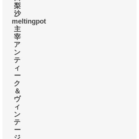
梨
沙
meltingpot
主
宰
ア
ン
テ
ィ
ー
ク
＆
ヴ
ィ
ン
テ
ー
ジ