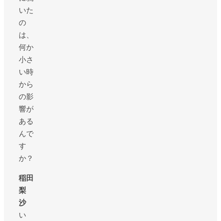
いた
の
は、
何か
小さ
い時
から
の影
響が
ある
んで
す
か？
稲田
梨
沙
い