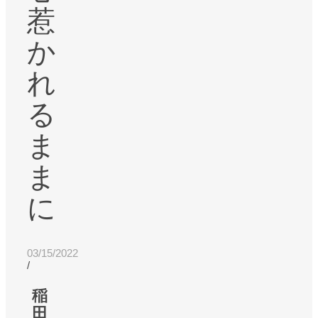
惹
か
れ
る
ま
ま
に
03/15/2022
/
稲
田