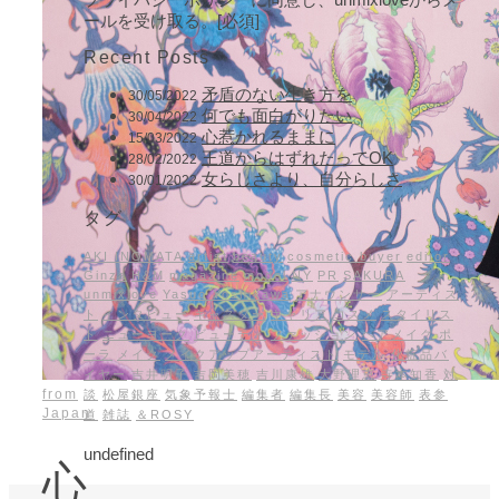
ールを受け取る。[必須]
Recent Posts
矛盾のない生き方を
30/05/2022
何でも面白がりたい
30/04/2022
心惹かれるままに
15/03/2022
王道からはずれたってOK
28/02/2022
女らしさより、自分らしさ
30/01/2022
タグ
AKI INOMATA
artist
beauty
cosmetic buyer
editor
Ginza
H&M
magazine
model
NY
PR
SAKURA
unmixlove
Yasuo Yoshikawa
アナウンサー
アーティス
ト
インタビュー
キャスター
キャリア
コスメ
スタイリス
ト
ニューヨーク
ビューティ
ファッション
ヘアメイク
ポ
ーラ
メイク
メイクアップアーティスト
モデル
化粧品バ
イヤー
吉井明子
吉岡美穂
吉川康雄
大野理恵
寺本知香
対
from
談
松屋銀座
気象予報士
編集者
編集長
美容
美容師
表参
Japan
道
雑誌
＆ROSY
undefined
心