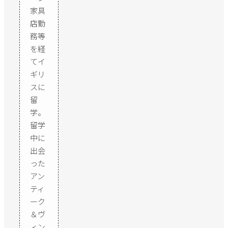
家具
店勤
務等
を経
てイ
ギリ
スに
留
学。
留学
中に
出会
った
アン
ティ
ーク
＆ヴ
ィン