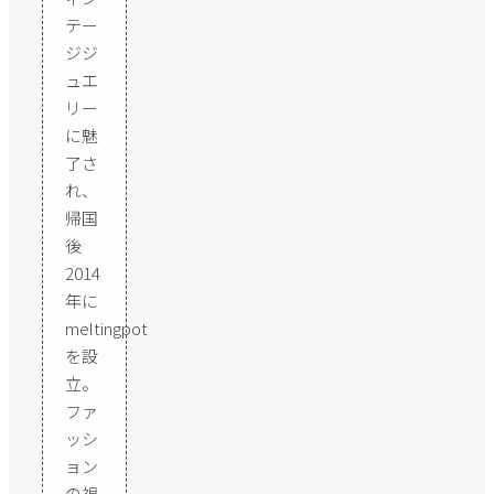
テー
ジジ
ュエ
リー
に魅
了さ
れ、
帰国
後
2014
年に
meltingpot
を設
立。
ファ
ッシ
ョン
の視