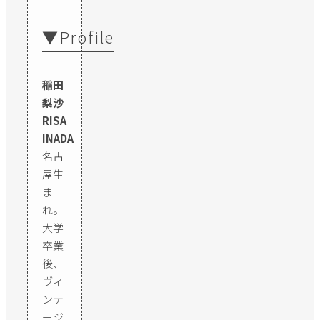
▼Profile
稲田
梨沙
RISA
INADA
名古
屋生
ま
れ。
大学
卒業
後、
ヴィ
ンテ
ージ