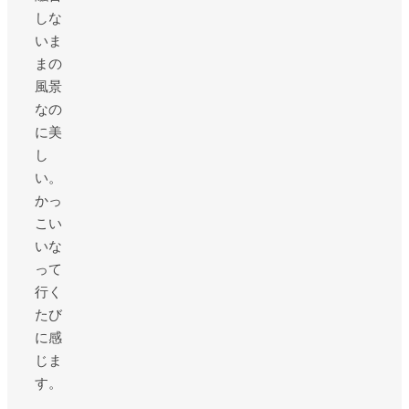
しな
いま
まの
風景
なの
に美
し
い。
かっ
こい
いな
って
行く
たび
に感
じま
す。