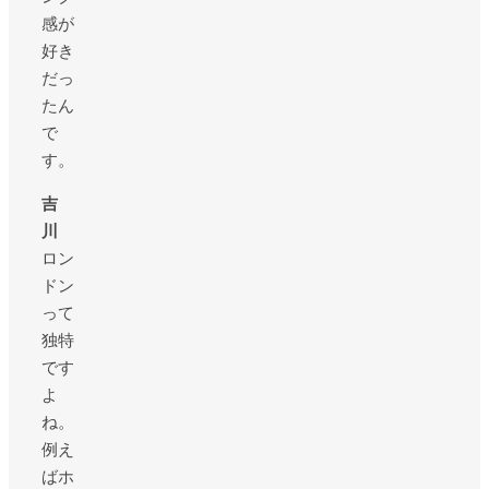
感が
好き
だっ
たん
で
す。
吉
川
ロン
ドン
って
独特
です
よ
ね。
例え
ばホ