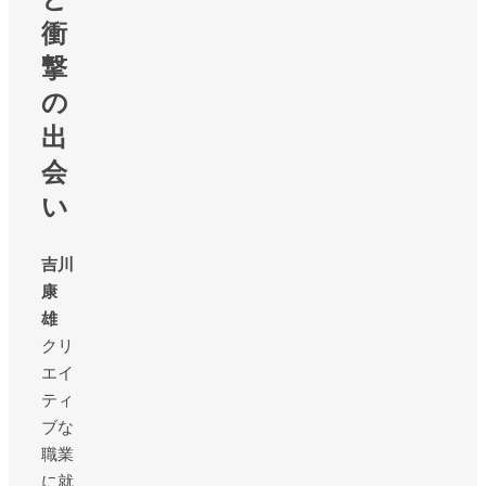
衝
撃
の
出
会
い
吉川
康
雄
クリ
エイ
ティ
ブな
職業
に就