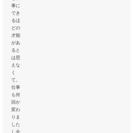
事に
でき
るほ
どの
才能
があ
ると
は思
えな
く
て。
仕事
も何
回か
変わ
りま
した
し全