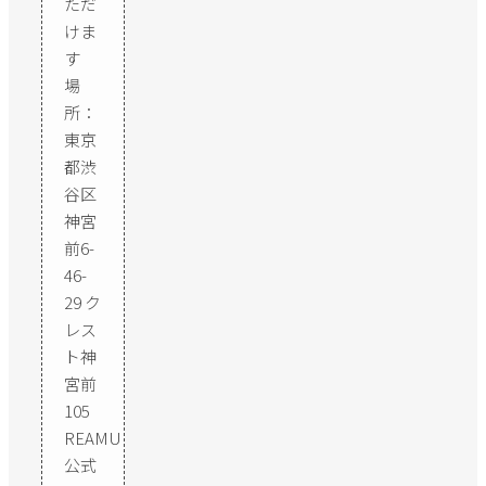
ただ
けま
す
場
所：
東京
都渋
谷区
神宮
前6-
46-
29 ク
レス
ト神
宮前
105
REAMU
公式