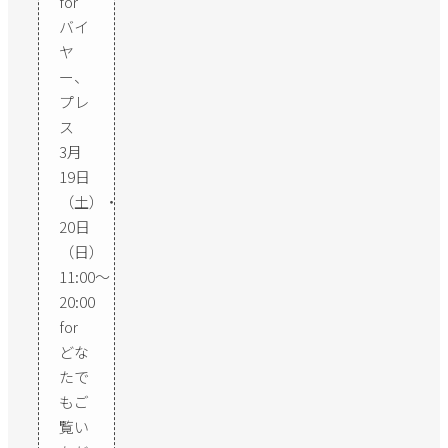
for
バイ
ヤ
ー、
プレ
ス
3月
19日
（土）・
20日
（日）
11:00〜
20:00
for
どな
たで
もご
覧い