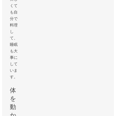
くて
も自
分で
料理
し
て、
睡眠
も大
事に
して
いま
す。
体
を
動
か