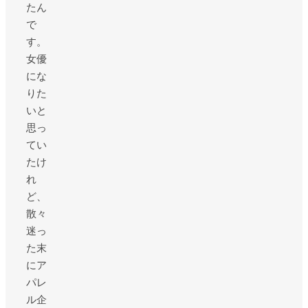
たん
で
す。
女優
にな
りた
いと
思っ
てい
たけ
れ
ど、
散々
迷っ
た末
にア
パレ
ル企