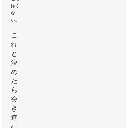
怖く
な
い。
こ
れ
と
決
め
た
ら
突
き
進
む