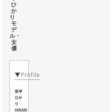
ひ
か
り
モ
デ
ル・
女
優
▼Profile
愛甲
ひか
り
HIKARI