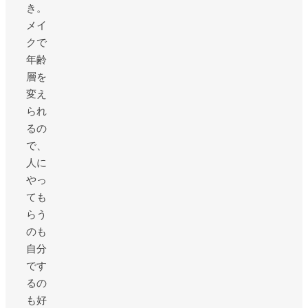
き。
メイ
クで
年齢
層を
変え
られ
るの
で、
人に
やっ
ても
らう
のも
自分
です
るの
も好