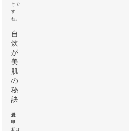
きで
す
ね。
自
炊
が
美
肌
の
秘
訣
愛
甲
私は