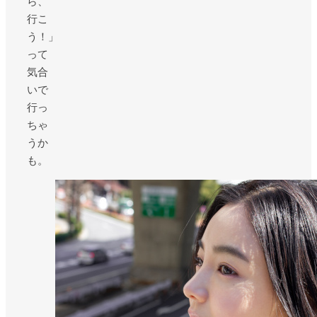
ら、
行こ
う！」
って
気合
いで
行っ
ちゃ
うか
も。