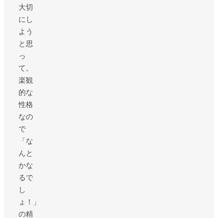
大切
にし
よう
と思
っ
て。
楽観
的な
性格
なの
で
「な
んと
かな
るで
し
ょ！」
の精