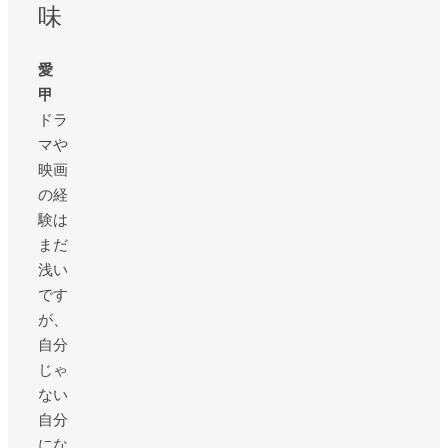
味
愛
甲
ドラ
マや
映画
の経
験は
まだ
浅い
です
が、
自分
じゃ
ない
自分
にな