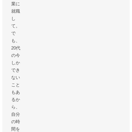
業に
就職
し
て。
で
も、
20
代
の今
しか
でき
ない
こと
もあ
るか
ら、
自分
の時
間を