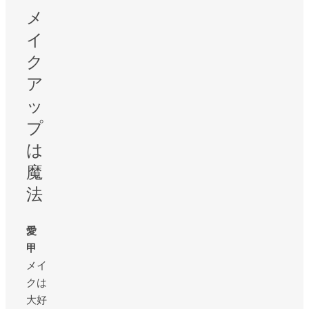
メ
イ
ク
ア
ッ
プ
は
魔
法
愛
甲
メイ
クは
大好