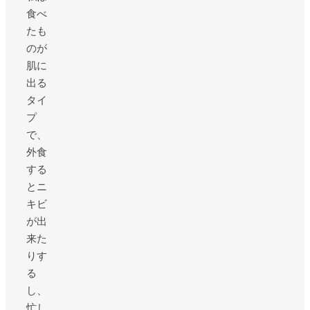
食べ
たも
のが
肌に
出る
タイ
プ
で、
外食
する
とニ
キビ
が出
来た
りす
る
し、
忙し