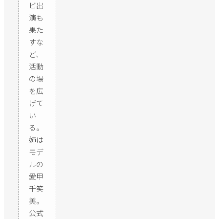
ビ出
演も
果た
すな
ど、
活動
の場
を広
げて
い
る。
姉は
モデ
ルの
愛甲
千笑
美。
公式