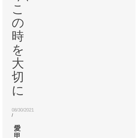
こ
の
時
を
大
切
に
08/30/2021
/
愛
甲