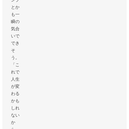
とか
も一
瞬の
気合
いで
でき
そ
う。
「こ
れで
人生
が変
わる
かも
しれ
ない
か