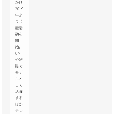
かけ
2019
年よ
り芸
能活
動を
開
始。
CM
や雑
誌で
モデ
ルと
して
活躍
する
ほか
テレ