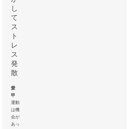
し
て
ス
ト
レ
ス
発
散
愛
甲
運動
は機
会が
あっ