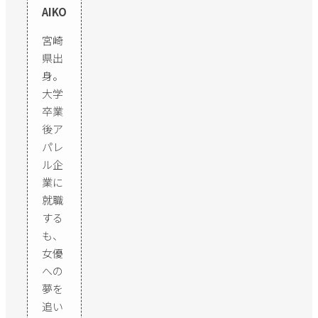
AIKO
宮崎
県出
身。
大学
卒業
後ア
パレ
ル企
業に
就職
する
も、
女優
への
夢を
追い