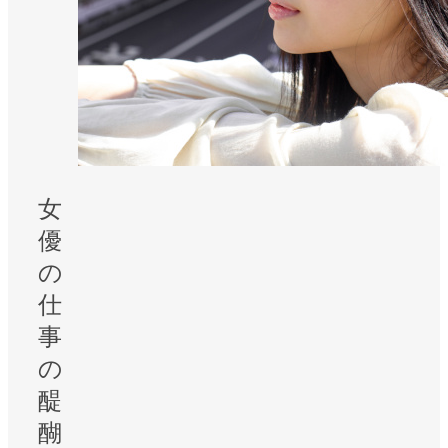
女
優
の
仕
事
の
醍
醐