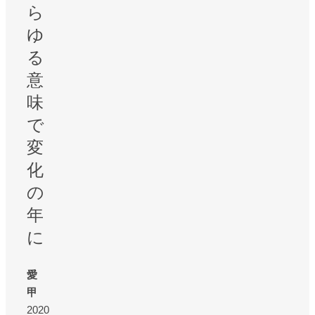
ら
ゆ
る
意
味
で
変
化
の
年
に
愛
甲
2020