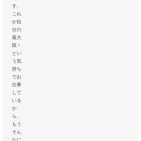
す。
これ
が自
分の
最大
限！
とい
う気
持ち
でお
仕事
して
いる
か
ら、
もう
そん
なに