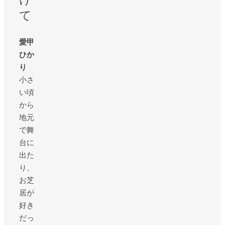
て
愛甲
ひか
り
小さ
い頃
から
地元
で舞
台に
出た
り、
お芝
居が
好き
だっ