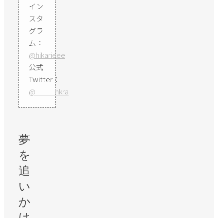
イン
スタ
グラ
ム：
@hikarieee
公式
Twitter：
@_____hkra
夢
を
追
い
か
け