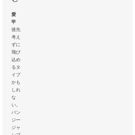
愛
甲
後先
考え
ずに
飛び
込め
るタ
イプ
かも
しれ
な
い。
バン
ジー
ジャ
ンプ