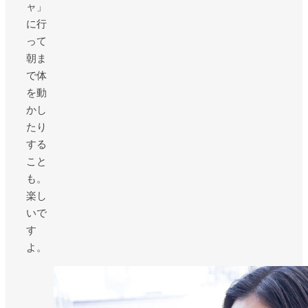
ャ」
に行
って
朝ま
で体
を動
かし
たり
する
こと
も。
楽し
いで
す
よ。