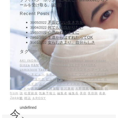
ールを受け取る。[必須]
Recent Posts
矛盾のない生き方を
30/05/2022
何でも面白がりたい
30/04/2022
心惹かれるままに
15/03/2022
王道からはずれたってOK
28/02/2022
女らしさより、自分らしさ
30/01/2022
タグ
AKI INOMATA
artist
beauty
cosmetic buyer
editor
Ginza
H&M
magazine
model
NY
PR
SAKURA
unmixlove
Yasuo Yoshikawa
アナウンサー
アーティス
ト
インタビュー
キャスター
キャリア
コスメ
スタイリス
ト
ニューヨーク
ビューティ
ファッション
ヘアメイク
ポ
ーラ
メイク
メイクアップアーティスト
モデル
化粧品バ
イヤー
吉井明子
吉岡美穂
吉川康雄
大野理恵
寺本知香
対
from
談
松屋銀座
気象予報士
編集者
編集長
美容
美容師
表参
Japan
道
雑誌
＆ROSY
undefined
今、