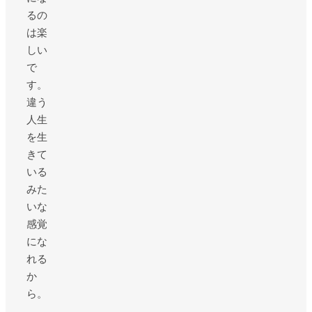
るの
は楽
しい
で
す。
違う
人生
を生
きて
いる
みた
いな
感覚
にな
れる
か
ら。