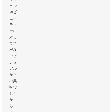
ョン
やビ
ュー
ティ
ーに
対し
て垣
根な
いビ
ジュ
アル
から
の興
味で
した
か
ら、