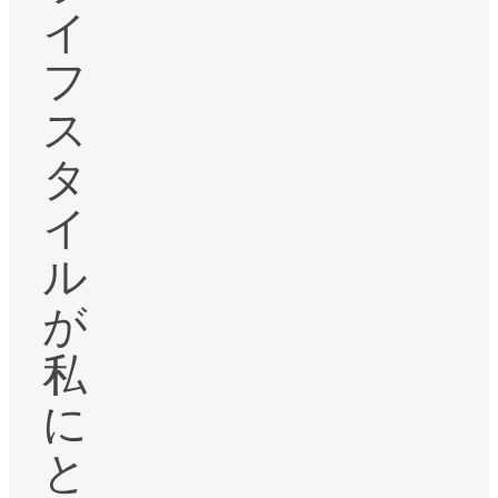
イ
フ
ス
タ
イ
ル
が
私
に
と