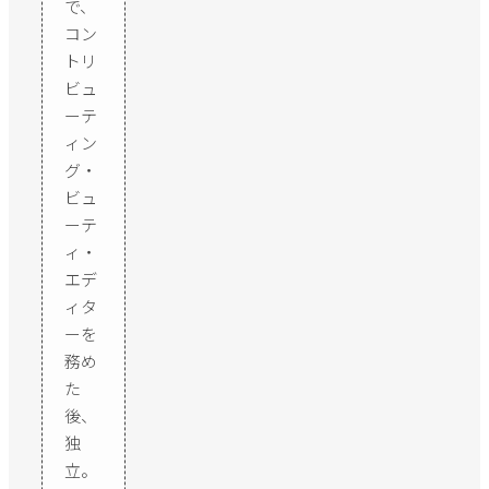
で、
コン
トリ
ビュ
ーテ
ィン
グ・
ビュ
ーテ
ィ・
エデ
ィタ
ーを
務め
た
後、
独
立。