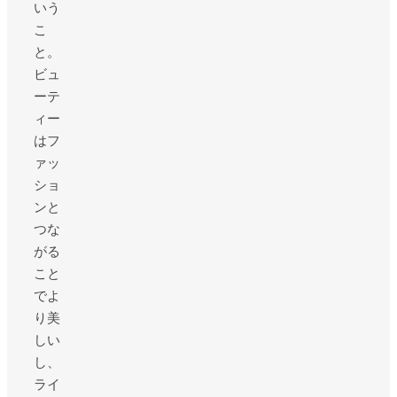
いう
こ
と。
ビュ
ーテ
ィー
はフ
ァッ
ショ
ンと
つな
がる
こと
でよ
り美
しい
し、
ライ