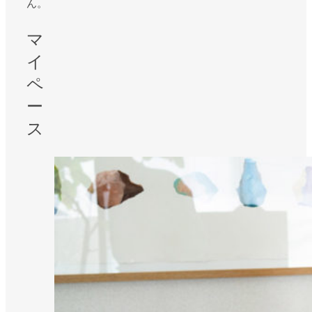
ん。
マ
イ
ペ
ー
ス