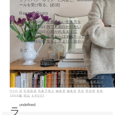
ールを受け取る。[必須]
Recent Posts
矛盾のない生き方を
30/05/2022
何でも面白がりたい
30/04/2022
心惹かれるままに
15/03/2022
王道からはずれたってOK
28/02/2022
女らしさより、自分らしさ
30/01/2022
タグ
AKI INOMATA
artist
beauty
cosmetic buyer
editor
Ginza
H&M
magazine
model
NY
PR
SAKURA
unmixlove
Yasuo Yoshikawa
アナウンサー
アーティス
ト
インタビュー
キャスター
キャリア
コスメ
スタイリス
ト
ニューヨーク
ビューティ
ファッション
ヘアメイク
ポ
ーラ
メイク
メイクアップアーティスト
モデル
化粧品バ
イヤー
吉井明子
吉岡美穂
吉川康雄
大野理恵
寺本知香
対
from
談
松屋銀座
気象予報士
編集者
編集長
美容
美容師
表参
Japan
道
雑誌
＆ROSY
undefined
ラ