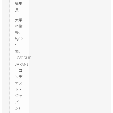
編集
長
大学
卒業
後、
約12
年
間、
『VOGUE
JAPAN』
（コ
ンデ
ナス
ト・
ジャ
パ
ン）