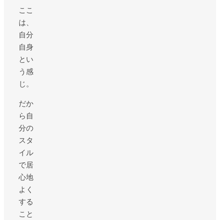
ここ
は、
自分
自身
とい
う感
じ。
だか
ら自
分の
スタ
イル
で居
心地
よく
する
こと