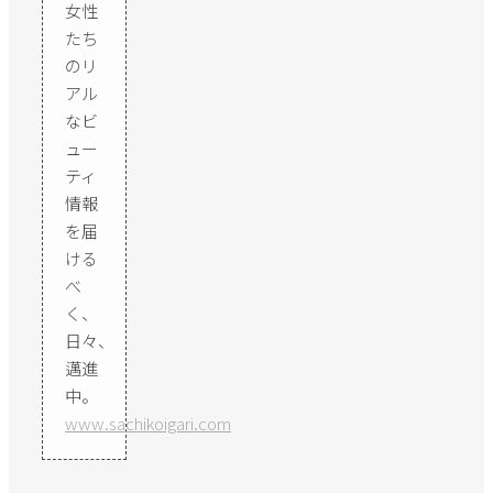
女性
たち
のリ
アル
なビ
ュー
ティ
情報
を届
ける
べ
く、
日々、
邁進
中。
www.sachikoigari.com