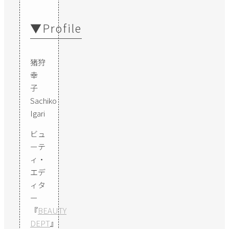
▼Profile
猪狩
幸
子
Sachiko
Igari
ビュ
ーテ
ィ・
エデ
ィタ
ー
『
BEAUTY
DEPT
』