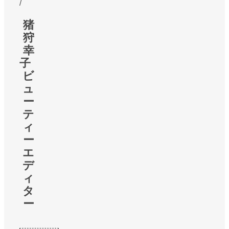
/
猪
狩
幸
子
ビ
ュ
ー
テ
ィ
ー
エ
デ
ィ
タ
ー