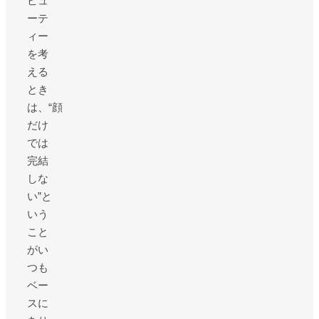
ビュ
ーテ
ィー
を考
える
とき
は、“顔
だけ
では
完結
しな
い”と
いう
こと
がい
つも
ベー
スに