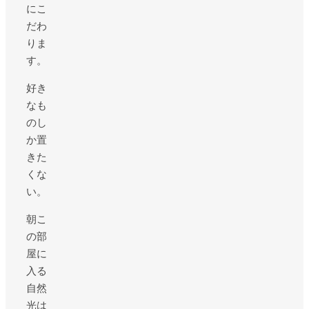
にこ
だわ
りま
す。
好き
なも
のし
か置
きた
くな
い。
朝こ
の部
屋に
入る
自然
光は