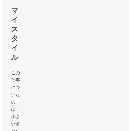
マ
イ
ス
タ
イ
ル
この
仕事
につ
いた
の
は、
小さ
い頃