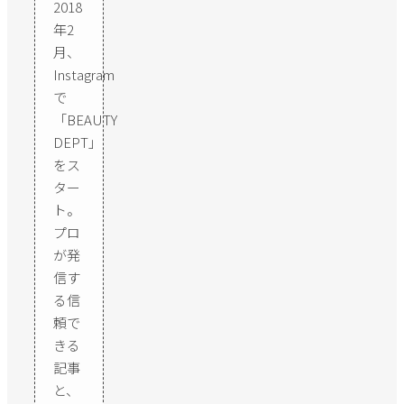
2018
年2
月、
Instagram
で
「BEAUTY
DEPT」
をス
ター
ト。
プロ
が発
信す
る信
頼で
きる
記事
と、