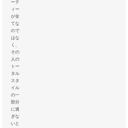
ーテ
ィー
が全
てな
ので
はな
く、
その
人の
トー
タル
スタ
イル
の一
部分
に過
ぎな
いと