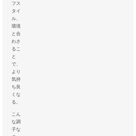
フス
タイ
ル、
環境
と合
わさ
るこ
と
で、
より
気持
ち良
くな
る。
こん
な調
子な