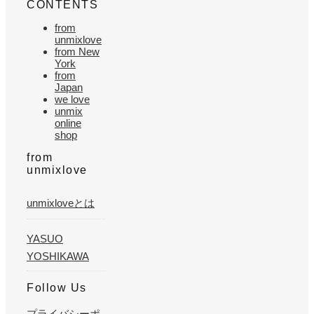
CONTENTS
from
unmixlove
from New
York
from
Japan
we love
unmix
online
shop
from
unmixlove
unmixloveとは
YASUO
YOSHIKAWA
Follow Us
プライバシーポ