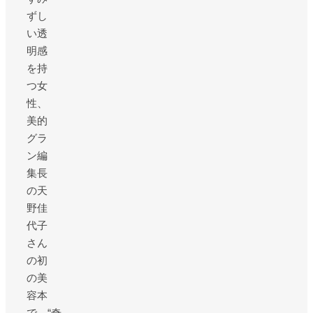
ずし
い透
明感
を持
つ女
性、
美的
グラ
ン編
集長
の天
野佳
代子
さん
の初
の美
容本
で、“奇