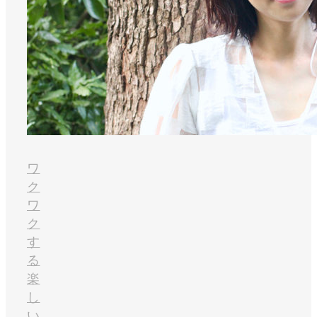
ワ
ク
ワ
ク
す
る
楽
し
い