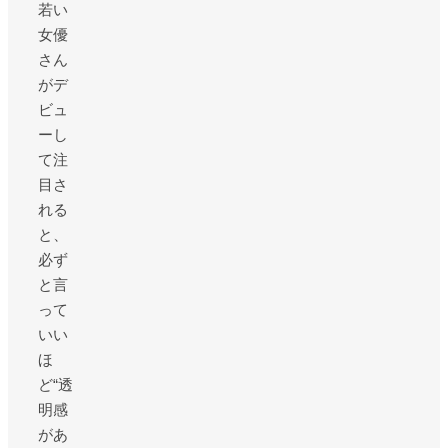
若い
女優
さん
がデ
ビュ
ーし
て注
目さ
れる
と、
必ず
と言
って
いい
ほ
ど“透
明感
があ