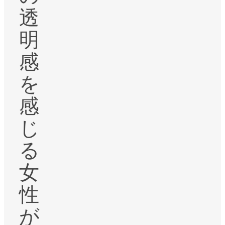
透
明
感
を
感
じ
る
女
性
が