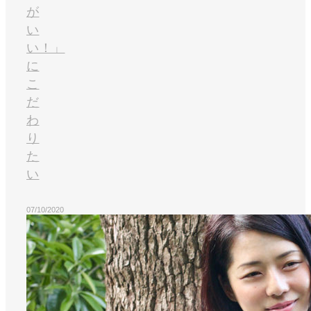
が
い
い！」
に
こ
だ
わ
り
た
い
07/10/2020