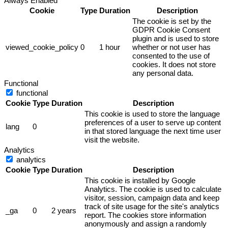
Always Enabled
Cookie
Type
Duration
Description
The cookie is set by the
GDPR Cookie Consent
plugin and is used to store
viewed_cookie_policy
0
1 hour
whether or not user has
consented to the use of
cookies. It does not store
any personal data.
Functional
functional
Cookie
Type
Duration
Description
This cookie is used to store the language
preferences of a user to serve up content
lang
0
in that stored language the next time user
visit the website.
Analytics
analytics
Cookie
Type
Duration
Description
This cookie is installed by Google
Analytics. The cookie is used to calculate
visitor, session, campaign data and keep
track of site usage for the site's analytics
_ga
0
2 years
report. The cookies store information
anonymously and assign a randomly