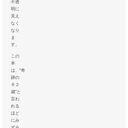
不透
明に
見え
なく
なり
ま
す。
この
本
は、“奇
跡の
６２
歳”と
言わ
れる
ほど
にみ
ずみ