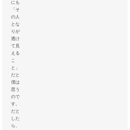
にも
「そ
の人
とな
りが
透け
て見
える
こ
と」
だと
僕は
思う
ので
す。
だと
した
ら、