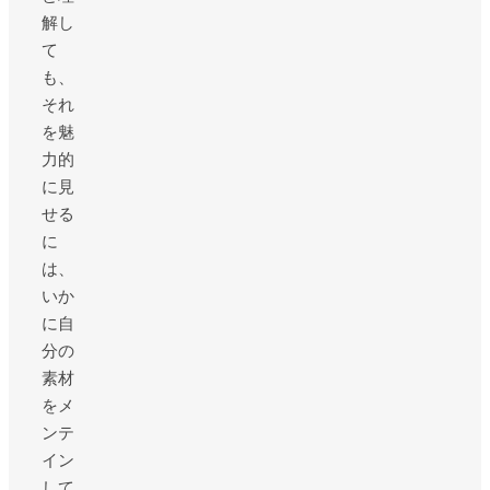
解し
て
も、
それ
を魅
力的
に見
せる
に
は、
いか
に自
分の
素材
をメ
ンテ
イン
して