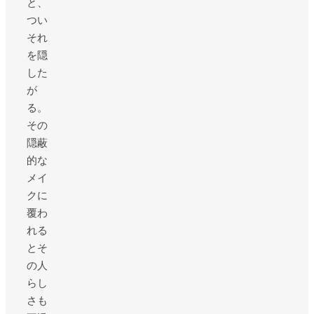
と、
つい
それ
を隠
した
が
る。
その
隠蔽
的な
メイ
クに
覆わ
れる
とそ
の人
らし
さも