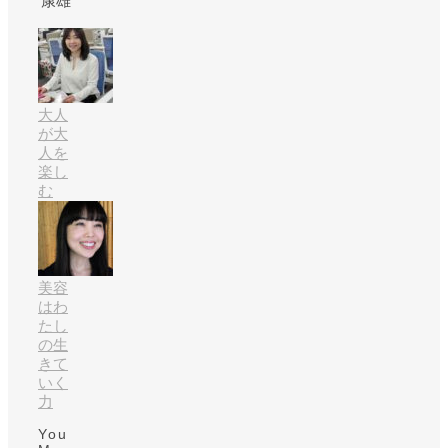
康雄
大人
が大
人を
楽し
む
美容
はわ
たし
の生
きて
いく
力
You