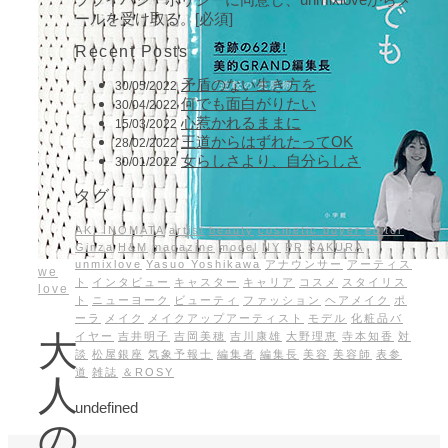
ールを受け取る。[必須]
Recent Posts
矛盾のない生き方を
30/05/2022
何でも面白がりたい
30/04/2022
心惹かれるままに
15/03/2022
王道からはずれたってOK
28/02/2022
女らしさより、自分らしさ
30/01/2022
タグ
AKI INOMATA
artist
beauty
cosmetic buyer
editor
Ginza
H&M
magazine
model
NY
PR
SAKURA
unmixlove
Yasuo Yoshikawa
アナウンサー
アーティス
we
ト
インタビュー
キャスター
キャリア
コスメ
スタイリス
love
ト
ニューヨーク
ビューティ
ファッション
ヘアメイク
ポ
ーラ
メイク
メイクアップアーティスト
モデル
化粧品バ
大
イヤー
吉井明子
吉岡美穂
吉川康雄
大野理恵
寺本知香
対
談
松屋銀座
気象予報士
編集者
編集長
美容
美容師
表参
道
雑誌
＆ROSY
人
undefined
の