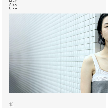
May
Also
Like
私