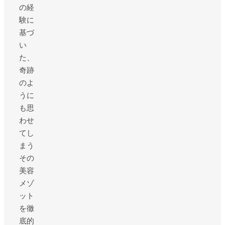
の経
験に
基づ
い
た、
奇跡
のよ
うに
も思
わせ
てし
まう
その
美容
メゾ
ット
を徹
底的