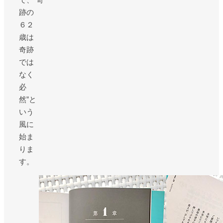
跡の
６２
歳は
奇跡
では
なく
必
然”と
いう
風に
始ま
りま
す。