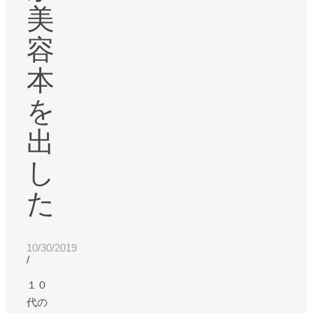
美
容
本
を
出
し
た
10/30/2019
/
１０
代の