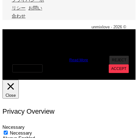
リシー
お問い
合わせ
unmixlove - 2026 ©
X
We use cookies on our website to give you the most
relevant experience by remembering your preferences and
repeat visits. By clicking “Accept”, you consent to the use of
ALL the cookies. However you may visit Cookie Settings to
provide a controlled consent.
Read More
REJECT
Cookie settings
ACCEPT
Close
Privacy Overview
Necessary
Necessary