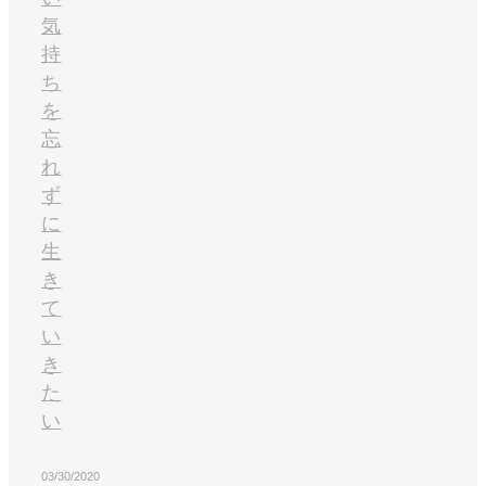
気
持
ち
を
忘
れ
ず
に
生
き
て
い
き
た
い
03/30/2020