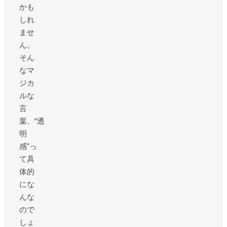
かも
しれ
ませ
ん。
そん
なマ
ジカ
ルな
言
葉、“透
明
感”っ
て具
体的
にな
んな
ので
しょ