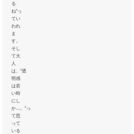
る
ね”っ
てい
われ
ま
す。
そし
て大
人
は、“透
明感
は若
い時
にし
か…。”っ
て思
って
いる