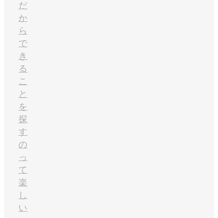
だ
か
ら
で
き
る
こ
と
を
探
す
の
っ
て
楽
し
い