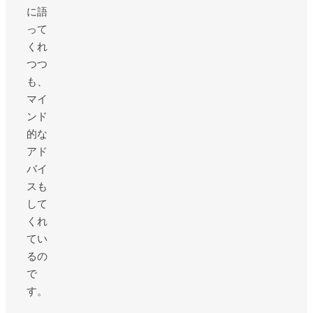
に語
って
くれ
つつ
も、
マイ
ンド
的な
アド
バイ
スも
して
くれ
てい
るの
で
す。