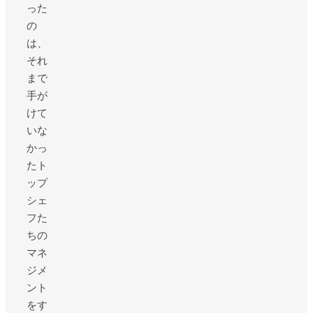
った
の
は、
それ
まで
手が
けて
いな
かっ
たト
ップ
シェ
フた
ちの
マネ
ジメ
ント
をす