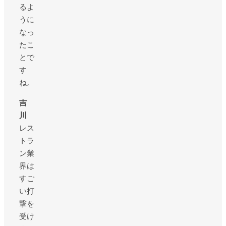
るよ
うに
なっ
たこ
とで
す
ね。
吉
川
レス
トラ
ン業
界は
すご
い打
撃を
受け