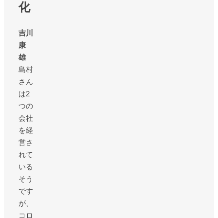
化
吉川
康
雄
島村
さん
は2
つの
会社
を経
営さ
れて
いる
そう
です
が、
コロ