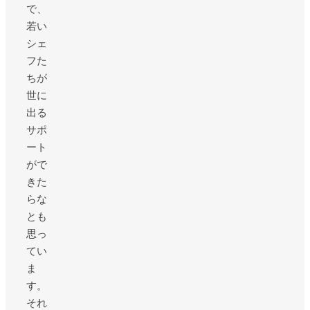
で、
若い
シェ
フた
ちが
世に
出る
サポ
ート
がで
きた
らな
とも
思っ
てい
ま
す。
それ