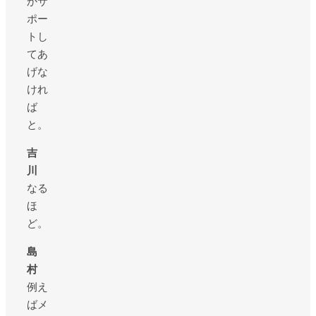
かサ
ポー
トし
てあ
げな
けれ
ば
と。
吉
川
なる
ほ
ど。
島
村
例え
ばメ