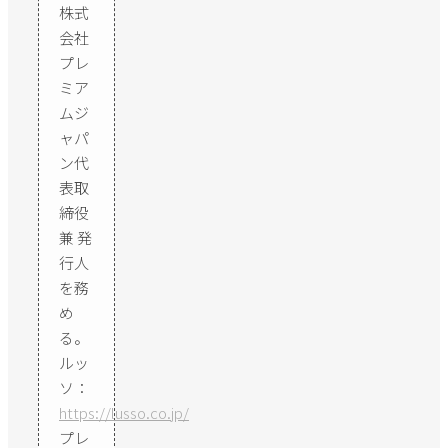
株式
会社
プレ
ミア
ムジ
ャパ
ン代
表取
締役
兼 発
行人
を務
め
る。
ルッ
ソ：
https://lusso.co.jp/
プレ