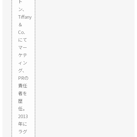
ト
ン、
Tiffany
＆
Co.
にて
マー
ケテ
ィン
グ、
PRの
責任
者を
歴
任。
2013
年に
ラグ