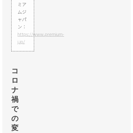
ミア
ムジ
ャパ
ン：
https://www.premium-
j.jp/
コ
ロ
ナ
禍
で
の
変