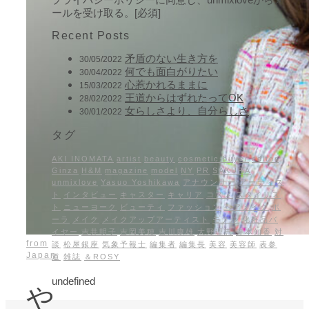
ールを受け取る。[必須]
Recent Posts
矛盾のない生き方を
30/05/2022
何でも面白がりたい
30/04/2022
心惹かれるままに
15/03/2022
王道からはずれたってOK
28/02/2022
女らしさより、自分らしさ
30/01/2022
タグ
AKI INOMATA
artist
beauty
cosmetic buyer
editor
Ginza
H&M
magazine
model
NY
PR
SAKURA
unmixlove
Yasuo Yoshikawa
アナウンサー
アーティス
ト
インタビュー
キャスター
キャリア
コスメ
スタイリス
ト
ニューヨーク
ビューティ
ファッション
ヘアメイク
ポ
ーラ
メイク
メイクアップアーティスト
モデル
化粧品バ
イヤー
吉井明子
吉岡美穂
吉川康雄
大野理恵
寺本知香
対
from
談
松屋銀座
気象予報士
編集者
編集長
美容
美容師
表参
Japan
道
雑誌
＆ROSY
undefined
や