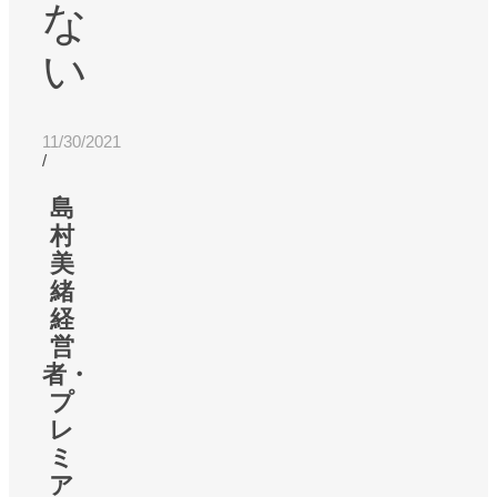
な
い
11/30/2021
/
島
村
美
緒
経
営
者・
プ
レ
ミ
ア