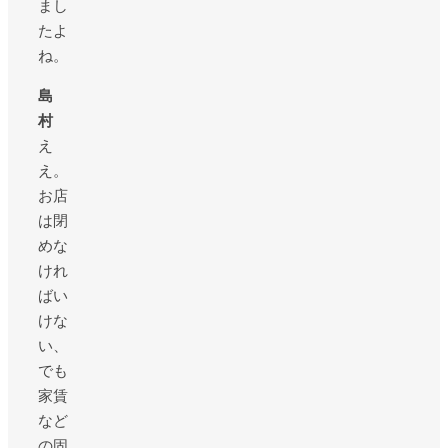
まし
たよ
ね。
島
村
え
え。
お店
は閉
めな
けれ
ばい
けな
い、
でも
家賃
など
の固