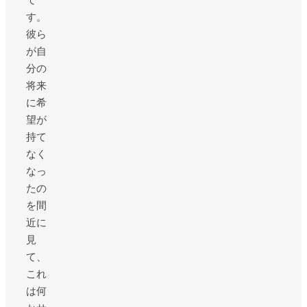
す。
彼ら
が自
分の
将来
に希
望が
持て
なく
なっ
たの
を間
近に
見
て、
これ
は何