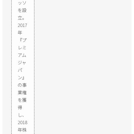
ッソ
を設
立。
2017
年
『プ
レミ
アム
ジャ
パ
ン』
の事
業権
を獲
得
し、
2018
年株