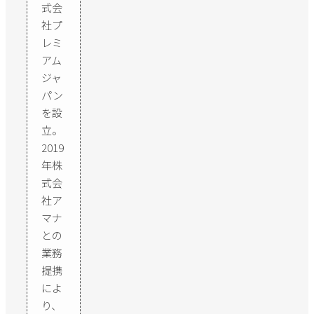
式会
社プ
レミ
アム
ジャ
パン
を設
立。
2019
年株
式会
社ア
マナ
との
業務
提携
によ
り、