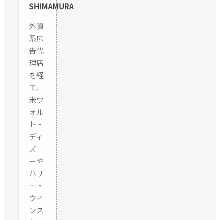
SHIMAMURA
外資
系広
告代
理店
を経
て、
米ウ
ォル
ト・
ディ
ズニ
ーや
ハリ
ー・
ウィ
ンス