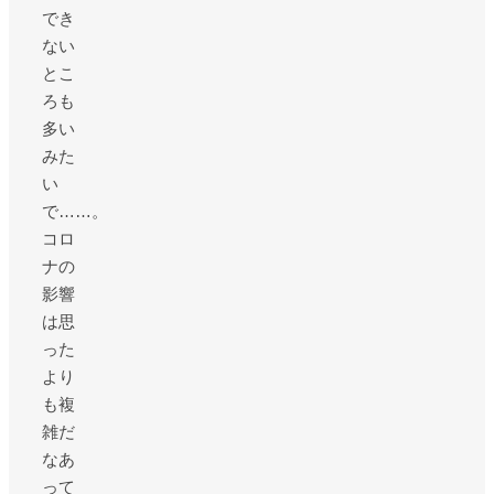
でき
ない
とこ
ろも
多い
みた
い
で……。
コロ
ナの
影響
は思
った
より
も複
雑だ
なあ
って