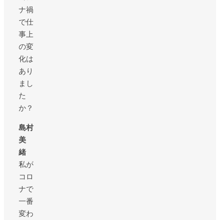
ナ禍
で仕
事上
の変
化は
あり
まし
た
か？
島村
美
緒
私が
コロ
ナで
一番
変わ