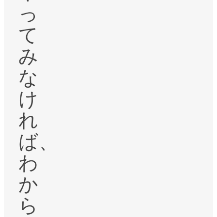
っ
て
み
な
け
れ
ば、
わ
か
ら