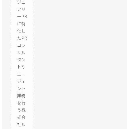
ジュ
アリ
ーPR
に特
化し
たPR
コン
サル
タン
トや
エー
ジェ
ント
業務
を行
う株
式会
社ル