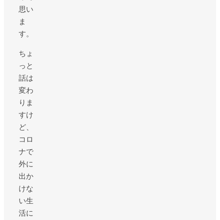
思い
ま
す。
ちょ
っと
話は
変わ
りま
すけ
ど、
コロ
ナで
外に
出か
けな
い生
活に