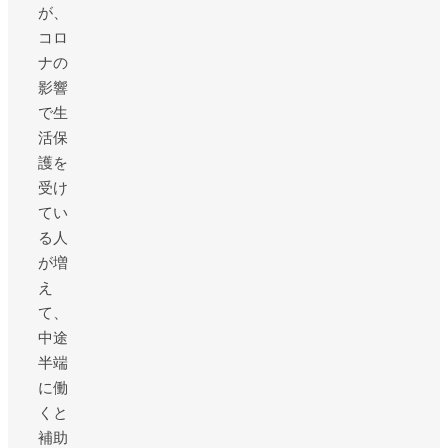
が、
コロ
ナの
影響
で生
活保
護を
受け
てい
る人
が増
え
て、
中途
半端
に働
くと
補助