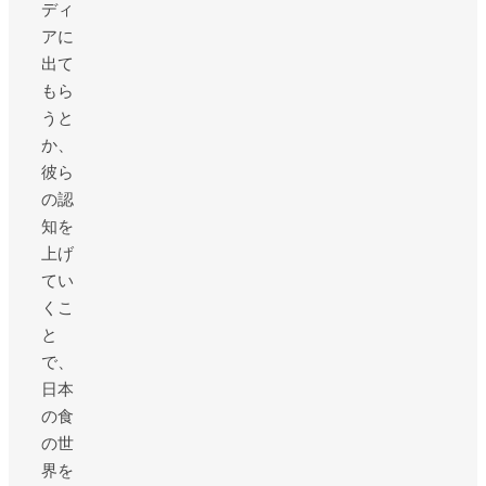
ディ
アに
出て
もら
うと
か、
彼ら
の認
知を
上げ
てい
くこ
と
で、
日本
の食
の世
界を