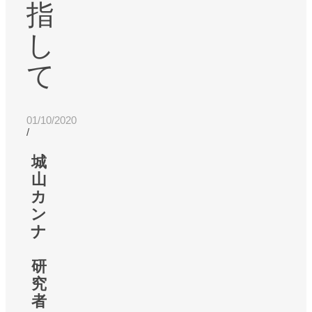
指
し
て
01/10/2020
/
城
山
カ
ン
ナ
研
究
者