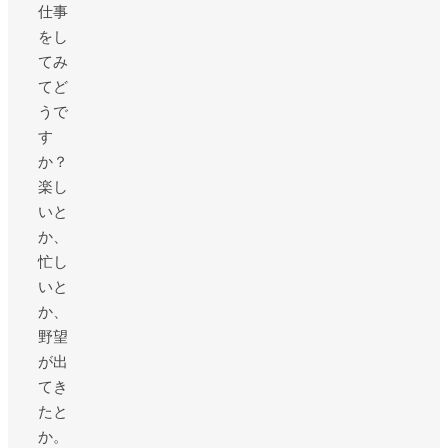
仕事
をし
てみ
てど
うで
す
か？
楽し
いと
か、
忙し
いと
か、
野望
が出
てき
たと
か。