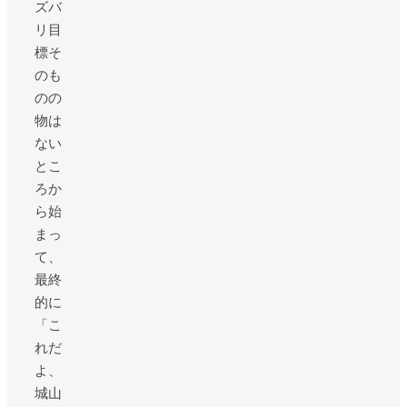
ズバ
リ目
標そ
のも
のの
物は
ない
とこ
ろか
ら始
まっ
て、
最終
的に
「こ
れだ
よ、
城山