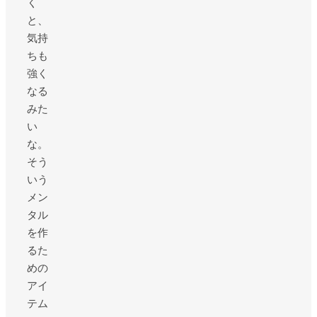
く
と、
気持
ちも
強く
なる
みた
い
な。
そう
いう
メン
タル
を作
るた
めの
アイ
テム