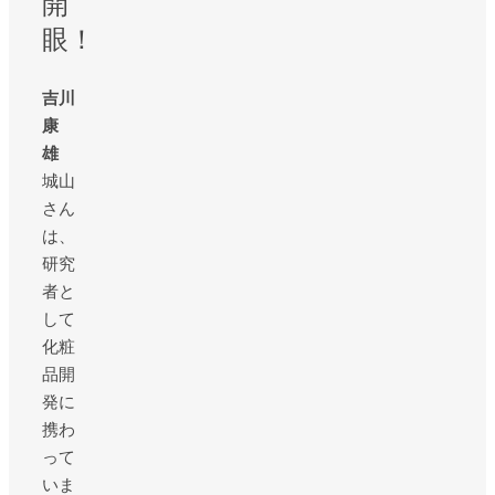
開
眼！
吉川
康
雄
城山
さん
は、
研究
者と
して
化粧
品開
発に
携わ
って
いま