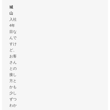
城
山
入社
4年
目な
んで
すけ
ど、
お客
さん
との
接し
方と
かも
少し
ずつ
わか