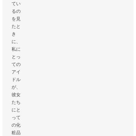
てい
るの
を見
たと
き
に、
私に
とっ
ての
アイ
ドル
が、
彼女
たち
にと
って
の化
粧品