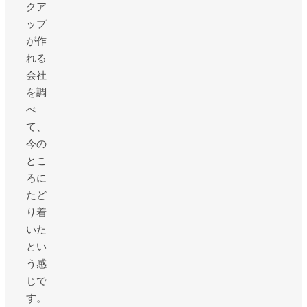
クア
ップ
が作
れる
会社
を調
べ
て、
今の
とこ
ろに
たど
り着
いた
とい
う感
じで
す。