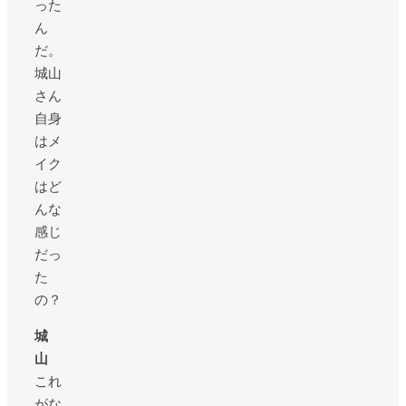
った
ん
だ。
城山
さん
自身
はメ
イク
はど
んな
感じ
だっ
た
の？
城
山
これ
がな