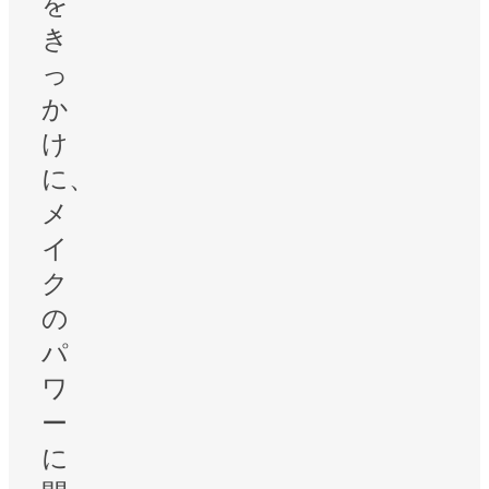
を
き
っ
か
け
に、
メ
イ
ク
の
パ
ワ
ー
に