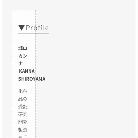
▼Profile
城山
カン
ナ
KANNA
SHIROYAMA
化粧
品の
受託
研究
開発
製造
を手