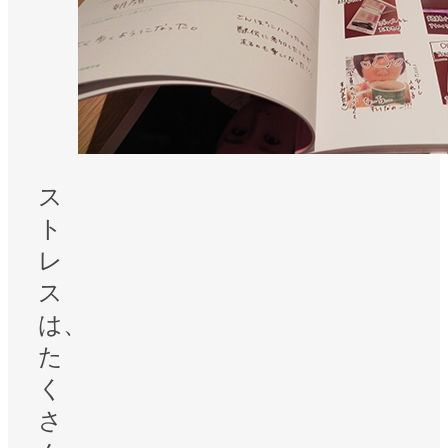
ス
ト
レ
ス
は、
た
く
さ