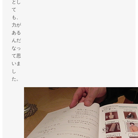
とし
て
も、
力が
ある
んだ
なっ
て思
いま
し
た。