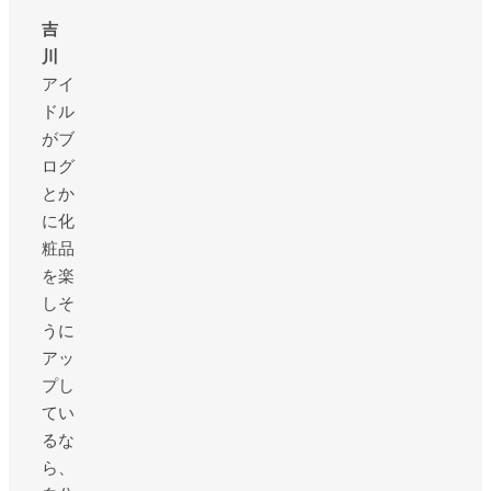
吉
川
アイ
ドル
がブ
ログ
とか
に化
粧品
を楽
しそ
うに
アッ
プし
てい
るな
ら、