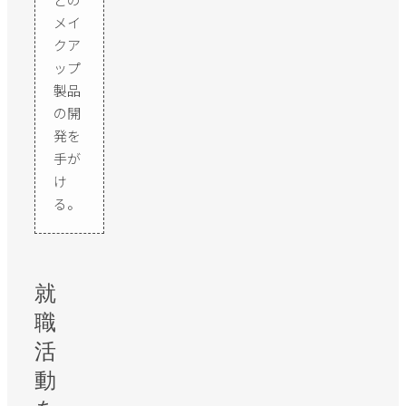
メイ
クア
ップ
製品
の開
発を
手が
け
る。
就
職
活
動