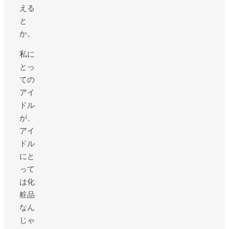
える
と
か。
私に
とっ
ての
アイ
ドル
が、
アイ
ドル
にと
って
は化
粧品
なん
じゃ