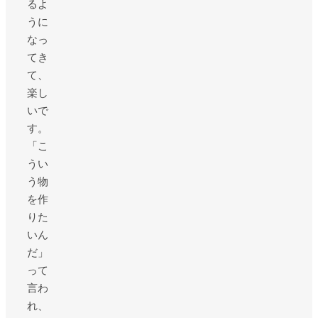
るよ
うに
なっ
てき
て、
楽し
いで
す。
「こ
うい
う物
を作
りた
いん
だ」
って
言わ
れ、