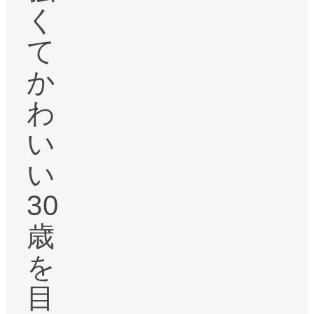
く
て
か
わ
い
い
30
歳
を
目