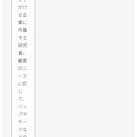
がけ
る企
業に
所属
する
研究
者。
顧客
のニ
ーズ
に応
じ
て、
リッ
プや
チー
クな
どの