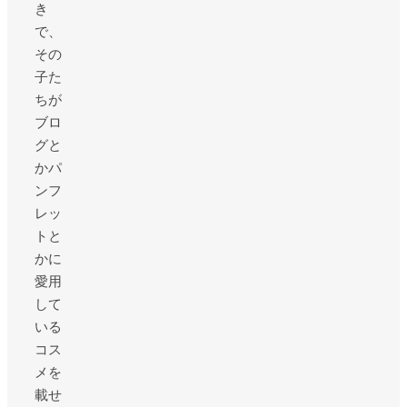
き
で、
その
子た
ちが
ブロ
グと
かパ
ンフ
レッ
トと
かに
愛用
して
いる
コス
メを
載せ