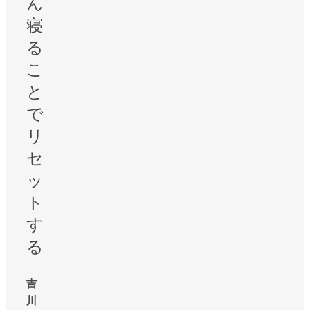
ん
寝
る
こ
と
で
リ
セ
ッ
ト
す
る
吉
川