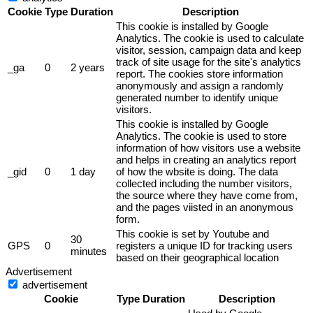
Cookie
Type
Duration
Description
This cookie is installed by Google
Analytics. The cookie is used to calculate
visitor, session, campaign data and keep
track of site usage for the site's analytics
_ga
0
2 years
report. The cookies store information
anonymously and assign a randomly
generated number to identify unique
visitors.
This cookie is installed by Google
Analytics. The cookie is used to store
information of how visitors use a website
and helps in creating an analytics report
_gid
0
1 day
of how the wbsite is doing. The data
collected including the number visitors,
the source where they have come from,
and the pages viisted in an anonymous
form.
This cookie is set by Youtube and
30
GPS
0
registers a unique ID for tracking users
minutes
based on their geographical location
Advertisement
advertisement
Cookie
Type
Duration
Description