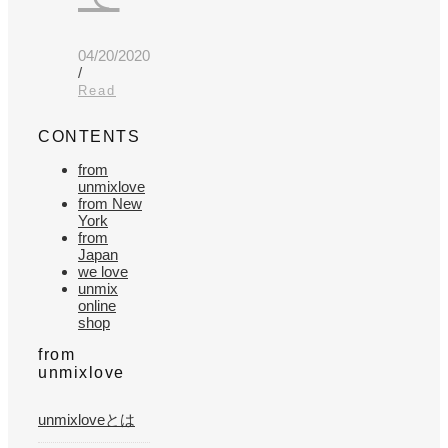
04/20/2020
/
Read
CONTENTS
from
unmixlove
from New
York
from
Japan
we love
unmix
online
shop
from
unmixlove
unmixloveとは