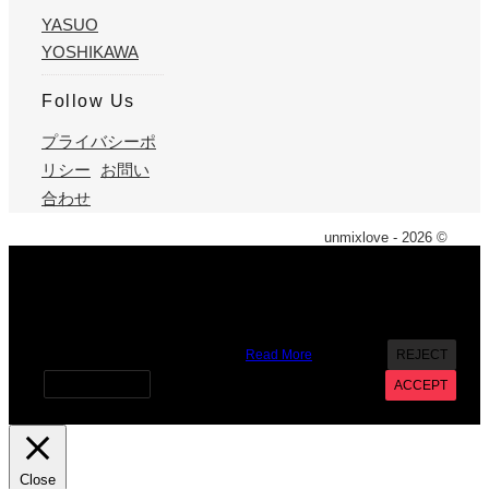
YASUO
YOSHIKAWA
Follow Us
プライバシーポ
リシー
お問い
合わせ
unmixlove - 2026 ©
X
We use cookies on our website to give you the most
relevant experience by remembering your preferences and
repeat visits. By clicking “Accept”, you consent to the use of
ALL the cookies. However you may visit Cookie Settings to
provide a controlled consent.
Read More
REJECT
Cookie settings
ACCEPT
Close