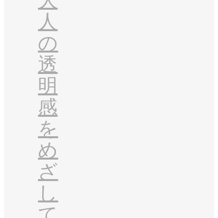
大
人
の
透
明
感
を
め
ざ
し
て