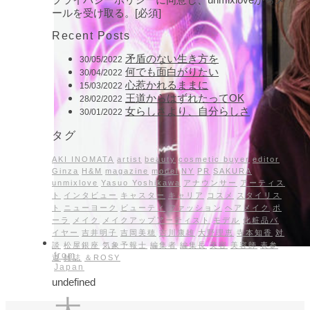
ールを受け取る。[必須]
Recent Posts
矛盾のない生き方を
30/05/2022
何でも面白がりたい
30/04/2022
心惹かれるままに
15/03/2022
王道からはずれたってOK
28/02/2022
女らしさより、自分らしさ
30/01/2022
タグ
AKI INOMATA
artist
beauty
cosmetic buyer
editor
Ginza
H&M
magazine
model
NY
PR
SAKURA
unmixlove
Yasuo Yoshikawa
アナウンサー
アーティス
ト
インタビュー
キャスター
キャリア
コスメ
スタイリス
ト
ニューヨーク
ビューティ
ファッション
ヘアメイク
ポ
ーラ
メイク
メイクアップアーティスト
モデル
化粧品バ
イヤー
吉井明子
吉岡美穂
吉川康雄
大野理恵
寺本知香
対
談
松屋銀座
気象予報士
編集者
編集長
美容
美容師
表参
from
道
雑誌
＆ROSY
Japan
undefined