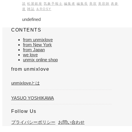
談
松屋銀座
気象予報士
編集者
編集長
美容
美容師
表参
道
雑誌
＆ROSY
undefined
CONTENTS
from unmixlove
from New York
from Japan
we love
unmix online shop
from unmixlove
unmixloveとは
YASUO YOSHIKAWA
Follow Us
プライバシーポリシー
お問い合わせ