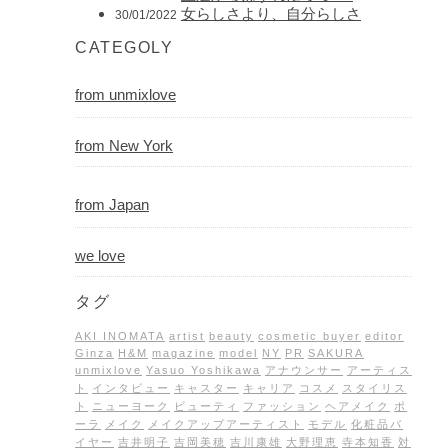
女らしさより、自分らしさ
30/01/2022
CATEGOLY
from unmixlove
from New York
from Japan
we love
タグ
AKI INOMATA
artist
beauty
cosmetic buyer
editor
Ginza
H&M
magazine
model
NY
PR
SAKURA
unmixlove
Yasuo Yoshikawa
アナウンサー
アーティス
ト
インタビュー
キャスター
キャリア
コスメ
スタイリス
ト
ニューヨーク
ビューティ
ファッション
ヘアメイク
ポ
ーラ
メイク
メイクアップアーティスト
モデル
化粧品バ
イヤー
吉井明子
吉岡美穂
吉川康雄
大野理恵
寺本知香
対