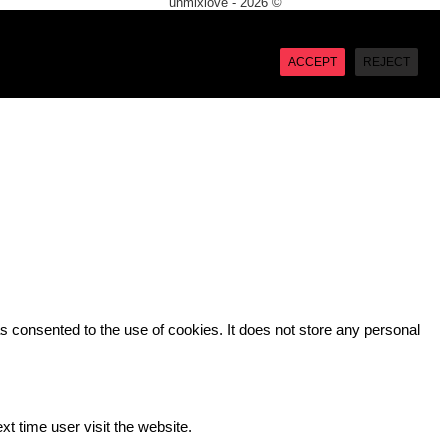
unmixlove - 2026 ©
X
“Accept”, you consent to the use of ALL the cookies. However
ACCEPT
REJECT
 consented to the use of cookies. It does not store any personal
xt time user visit the website.