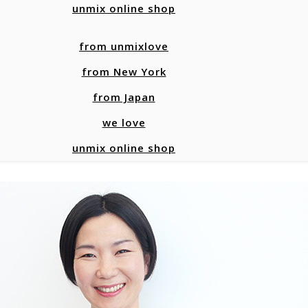
unmix online shop
from unmixlove
from New York
from Japan
we love
unmix online shop