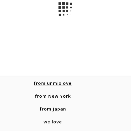
from unmixlove
from New York
from Japan
we love