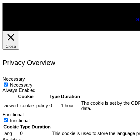
We use cookies on our website to give you the most relevant expe
you may visit Cookie Settings to provide a controlled consent.
Re
Close
Privacy Overview
Necessary
Necessary
Always Enabled
Cookie
Type
Duration
The cookie is set by the GDP
viewed_cookie_policy
0
1 hour
data.
Functional
functional
Cookie
Type
Duration
lang
0
This cookie is used to store the language pr
Analytics