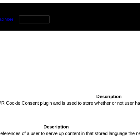
rience by remembering your preferences and repeat visits. By clicking 
ad More
Cookie settings
Description
R Cookie Consent plugin and is used to store whether or not user has
Description
eferences of a user to serve up content in that stored language the ne