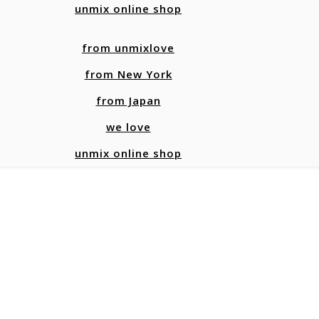
unmix online shop
from unmixlove
from New York
from Japan
we love
unmix online shop