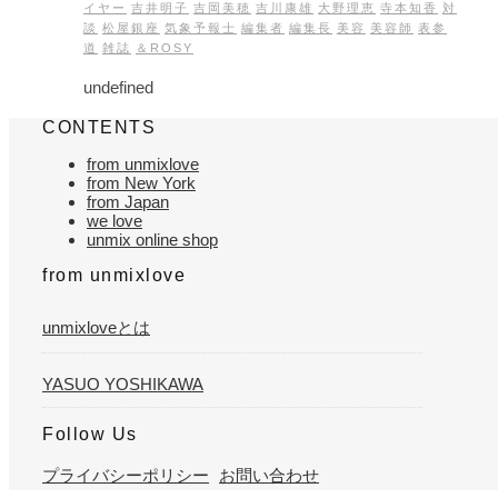
イヤー
吉井明子
吉岡美穂
吉川康雄
大野理恵
寺本知香
対
談
松屋銀座
気象予報士
編集者
編集長
美容
美容師
表参
道
雑誌
＆ROSY
undefined
CONTENTS
from unmixlove
from New York
from Japan
we love
unmix online shop
from unmixlove
unmixloveとは
YASUO YOSHIKAWA
Follow Us
プライバシーポリシー
お問い合わせ