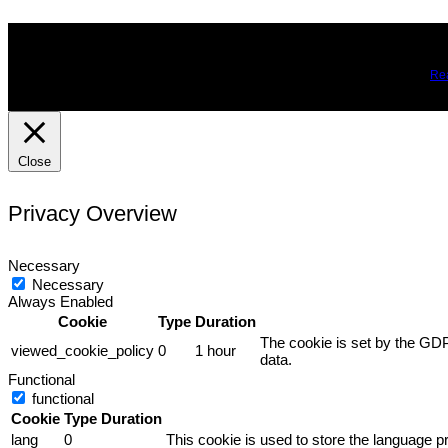
We use cookies on our website to give you the most relevant expe
you may visit Cookie Settings to provide a controlled consent.
Re
Close
Privacy Overview
Necessary
Necessary
Always Enabled
Cookie
Type
Duration
The cookie is set by the GDP
viewed_cookie_policy
0
1 hour
data.
Functional
functional
Cookie
Type
Duration
lang
0
This cookie is used to store the language pr