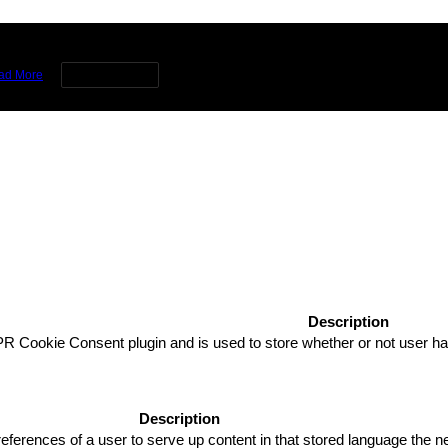
rience by remembering your preferences and repeat visits. By clicking 
ad More
Cookie settings
Description
R Cookie Consent plugin and is used to store whether or not user has
Description
eferences of a user to serve up content in that stored language the ne