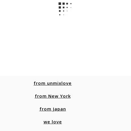
from unmixlove
from New York
from Japan
we love