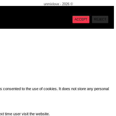
unmixlove - 2026 ©
X
“Accept”, you consent to the use of ALL the cookies. However
ACCEPT
REJECT
 consented to the use of cookies. It does not store any personal
xt time user visit the website.