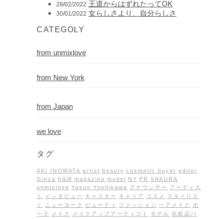
王道からはずれたってOK
28/02/2022
女らしさより、自分らしさ
30/01/2022
CATEGOLY
from unmixlove
from New York
from Japan
we love
タグ
AKI INOMATA
artist
beauty
cosmetic buyer
editor
Ginza
H&M
magazine
model
NY
PR
SAKURA
unmixlove
Yasuo Yoshikawa
アナウンサー
アーティス
ト
インタビュー
キャスター
キャリア
コスメ
スタイリス
ト
ニューヨーク
ビューティ
ファッション
ヘアメイク
ポ
ーラ
メイク
メイクアップアーティスト
モデル
化粧品バ