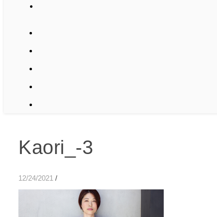
Kaori_-3
12/24/2021
/