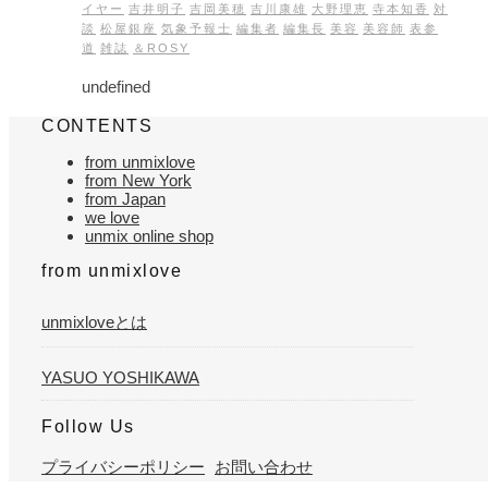
イヤー
吉井明子
吉岡美穂
吉川康雄
大野理恵
寺本知香
対
談
松屋銀座
気象予報士
編集者
編集長
美容
美容師
表参
道
雑誌
＆ROSY
undefined
CONTENTS
from unmixlove
from New York
from Japan
we love
unmix online shop
from unmixlove
unmixloveとは
YASUO YOSHIKAWA
Follow Us
プライバシーポリシー
お問い合わせ