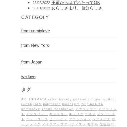
王道からはずれたってOK
28/02/2022
女らしさより、自分らしさ
30/01/2022
CATEGOLY
from unmixlove
from New York
from Japan
we love
タグ
AKI INOMATA
artist
beauty
cosmetic buyer
editor
Ginza
H&M
magazine
model
NY
PR
SAKURA
unmixlove
Yasuo Yoshikawa
アナウンサー
アーティス
ト
インタビュー
キャスター
キャリア
コスメ
スタイリス
ト
ニューヨーク
ビューティ
ファッション
ヘアメイク
ポ
ーラ
メイク
メイクアップアーティスト
モデル
化粧品バ