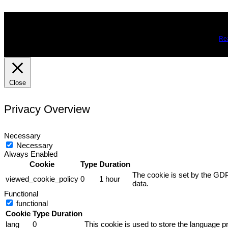
We use cookies on our website to give you the most relevant expe
you may visit Cookie Settings to provide a controlled consent.
Re
Close
Privacy Overview
Necessary
Necessary
Always Enabled
Cookie
Type
Duration
The cookie is set by the GDP
viewed_cookie_policy
0
1 hour
data.
Functional
functional
Cookie
Type
Duration
lang
0
This cookie is used to store the language pr