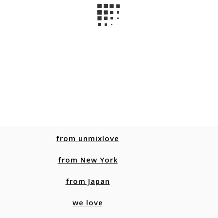
from unmixlove
from New York
from Japan
we love