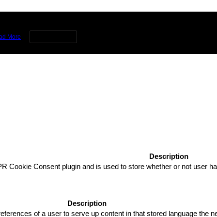
rience by remembering your preferences and repeat visits. By clicking 
ad More
Cookie settings
Description
R Cookie Consent plugin and is used to store whether or not user has
Description
eferences of a user to serve up content in that stored language the ne