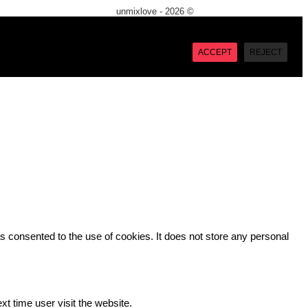
unmixlove - 2026 ©
X
“Accept”, you consent to the use of ALL the cookies. However
ACCEPT
REJECT
 consented to the use of cookies. It does not store any personal
xt time user visit the website.