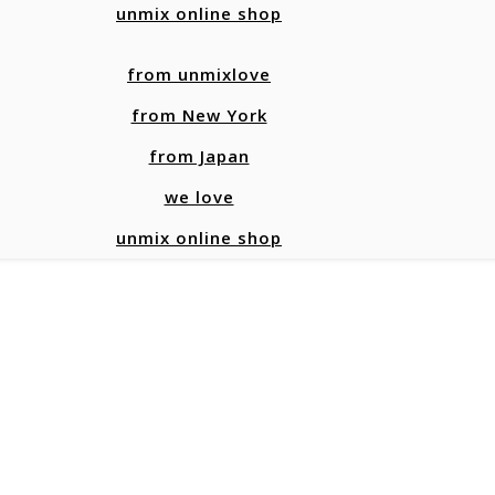
unmix online shop
from unmixlove
from New York
from Japan
we love
unmix online shop