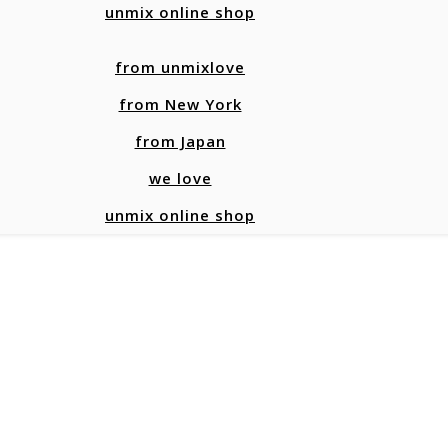
unmix online shop
from unmixlove
from New York
from Japan
we love
unmix online shop