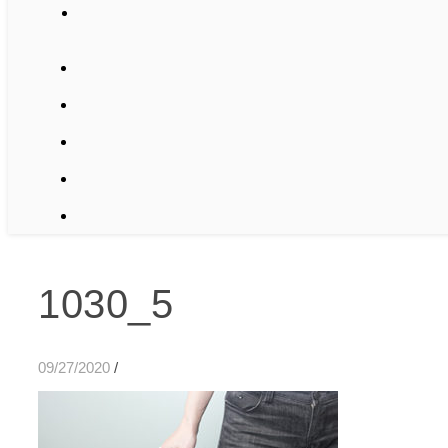
1030_5
09/27/2020
/