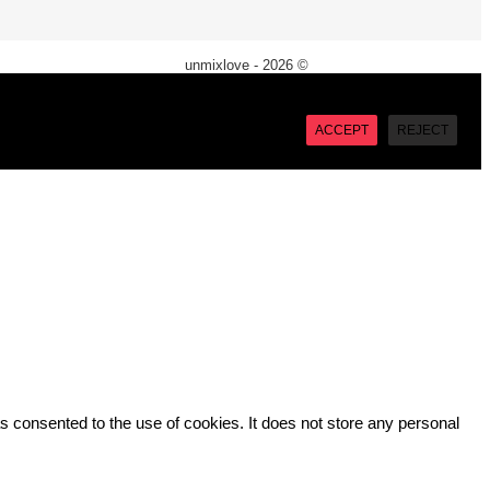
unmixlove - 2026 ©
X
“Accept”, you consent to the use of ALL the cookies. However
ACCEPT
REJECT
 consented to the use of cookies. It does not store any personal