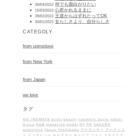
何でも面白がりたい
30/04/2022
心惹かれるままに
15/03/2022
王道からはずれたってOK
28/02/2022
女らしさより、自分らしさ
30/01/2022
CATEGOLY
from unmixlove
from New York
from Japan
we love
タグ
AKI INOMATA
artist
beauty
cosmetic buyer
editor
Ginza
H&M
magazine
model
NY
PR
SAKURA
unmixlove
Yasuo Yoshikawa
アナウンサー
アーティス
ト
インタビュー
キャスター
キャリア
コスメ
スタイリス