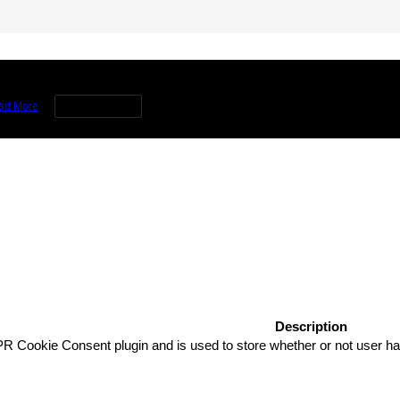
rience by remembering your preferences and repeat visits. By clicking 
ad More
Cookie settings
Description
R Cookie Consent plugin and is used to store whether or not user has