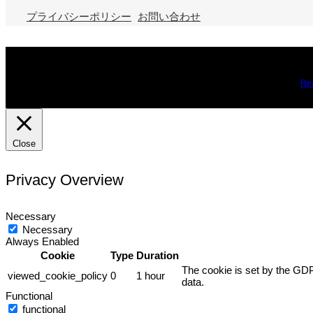
プライバシーポリシー
お問い合わせ
We use cookies on our website to give you the most relevant expe
you may visit Cookie Settings to provide a controlled consent.
Re
Close
Privacy Overview
Necessary
Necessary
Always Enabled
Cookie
Type
Duration
The cookie is set by the GDP
viewed_cookie_policy
0
1 hour
data.
Functional
functional