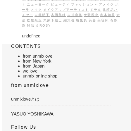
ト
ニューヨーク
ビューティ
ファッション
ヘアメイク
ポ
ーラ
メイク
メイクアップアーティスト
モデル
化粧品バ
イヤー
吉井明子
吉岡美穂
吉川康雄
大野理恵
寺本知香
対
談
松屋銀座
気象予報士
編集者
編集長
美容
美容師
表参
道
雑誌
＆ROSY
undefined
CONTENTS
from unmixlove
from New York
from Japan
we love
unmix online shop
from unmixlove
unmixloveとは
YASUO YOSHIKAWA
Follow Us