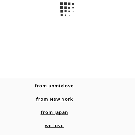
from unmixlove
from New York
from Japan
we love