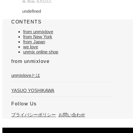
道
雑誌
＆ROSY
undefined
CONTENTS
from unmixlove
from New York
from Japan
we love
unmix online shop
from unmixlove
unmixloveとは
YASUO YOSHIKAWA
Follow Us
プライバシーポリシー
お問い合わせ