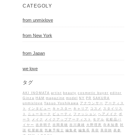
CATEGOLY
from unmixlove
from New York
from Japan
we love
タグ
AKI INOMATA
artist
beauty
cosmetic buyer
editor
Ginza
H&M
magazine
model
NY
PR
SAKURA
unmixlove
Yasuo Yoshikawa
アナウンサー
アーティス
ト
インタビュー
キャスター
キャリア
コスメ
スタイリス
ト
ニューヨーク
ビューティ
ファッション
ヘアメイク
ポ
ーラ
メイク
メイクアップアーティスト
モデル
化粧品バ
イヤー
吉井明子
吉岡美穂
吉川康雄
大野理恵
寺本知香
対
談
松屋銀座
気象予報士
編集者
編集長
美容
美容師
表参