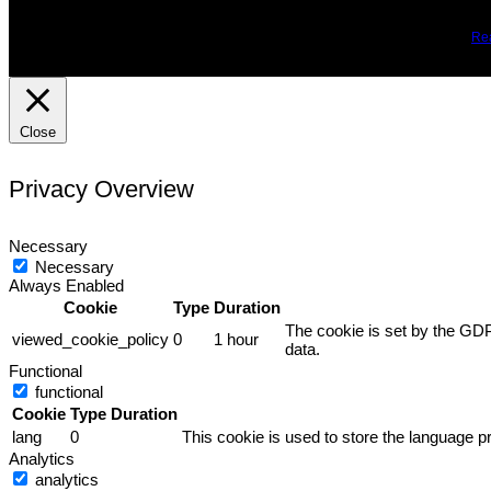
We use cookies on our website to give you the most relevant expe
you may visit Cookie Settings to provide a controlled consent.
Re
Close
Privacy Overview
Necessary
Necessary
Always Enabled
Cookie
Type
Duration
The cookie is set by the GDP
viewed_cookie_policy
0
1 hour
data.
Functional
functional
Cookie
Type
Duration
lang
0
This cookie is used to store the language pr
Analytics
analytics