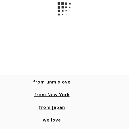
from unmixlove
from New York
from Japan
we love