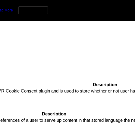
rience by remembering your preferences and repeat visits. By clicking 
ad More
Cookie settings
Description
R Cookie Consent plugin and is used to store whether or not user has
Description
eferences of a user to serve up content in that stored language the ne