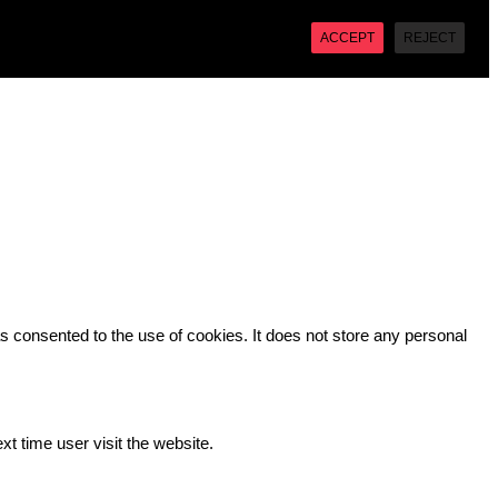
X
“Accept”, you consent to the use of ALL the cookies. However
ACCEPT
REJECT
 consented to the use of cookies. It does not store any personal
xt time user visit the website.