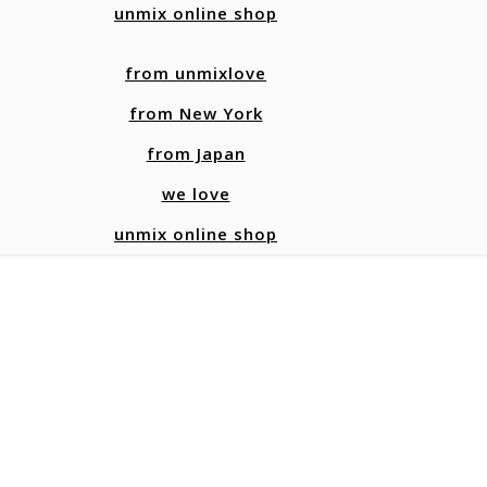
unmix online shop
from unmixlove
from New York
from Japan
we love
unmix online shop