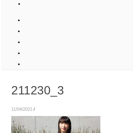
211230_3
11/04/2021
/