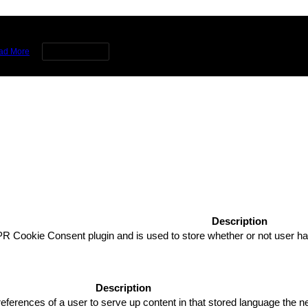
rience by remembering your preferences and repeat visits. By clicking 
ad More
Cookie settings
Description
R Cookie Consent plugin and is used to store whether or not user has
Description
eferences of a user to serve up content in that stored language the ne