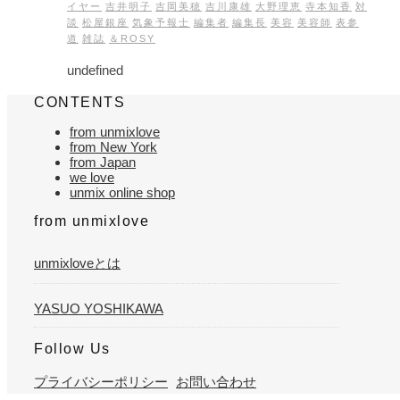
イヤー
吉井明子
吉岡美穂
吉川康雄
大野理恵
寺本知香
対
談
松屋銀座
気象予報士
編集者
編集長
美容
美容師
表参
道
雑誌
＆ROSY
undefined
CONTENTS
from unmixlove
from New York
from Japan
we love
unmix online shop
from unmixlove
unmixloveとは
YASUO YOSHIKAWA
Follow Us
プライバシーポリシー
お問い合わせ