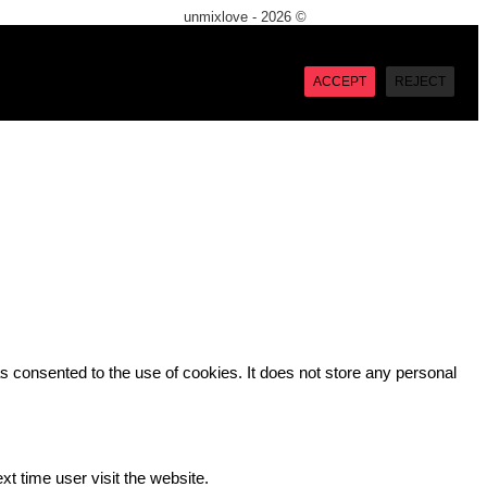
unmixlove - 2026 ©
X
“Accept”, you consent to the use of ALL the cookies. However
ACCEPT
REJECT
 consented to the use of cookies. It does not store any personal
xt time user visit the website.