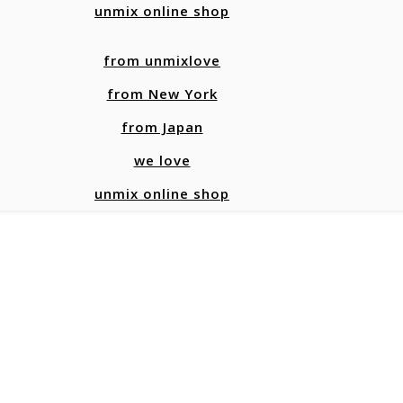
unmix online shop
from unmixlove
from New York
from Japan
we love
unmix online shop