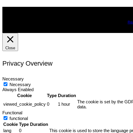
We use cookies on our website to give you the most relevant expe
you may visit Cookie Settings to provide a controlled consent.
Re
Close
Privacy Overview
Necessary
Necessary
Always Enabled
Cookie
Type
Duration
The cookie is set by the GDP
viewed_cookie_policy
0
1 hour
data.
Functional
functional
Cookie
Type
Duration
lang
0
This cookie is used to store the language pr