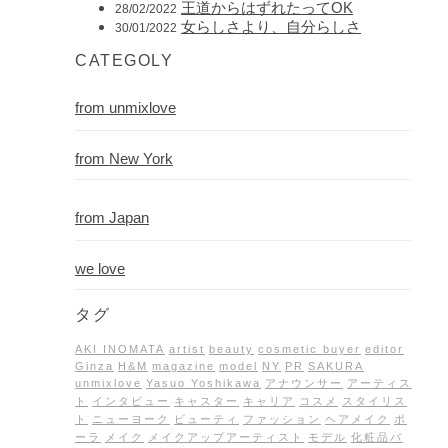
王道からはずれたってOK
28/02/2022
女らしさより、自分らしさ
30/01/2022
CATEGOLY
from unmixlove
from New York
from Japan
we love
タグ
AKI INOMATA
artist
beauty
cosmetic buyer
editor
Ginza
H&M
magazine
model
NY
PR
SAKURA
unmixlove
Yasuo Yoshikawa
アナウンサー
アーティス
ト
インタビュー
キャスター
キャリア
コスメ
スタイリス
ト
ニューヨーク
ビューティ
ファッション
ヘアメイク
ポ
ーラ
メイク
メイクアップアーティスト
モデル
化粧品バ