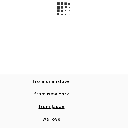
from unmixlove
from New York
from Japan
we love