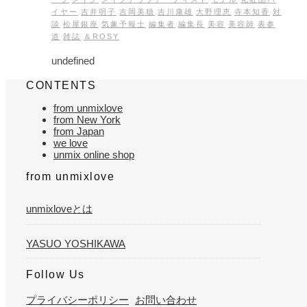
イヤー
吉井明子
吉岡美穂
吉川康雄
大野理恵
寺本知香
対
談
松屋銀座
気象予報士
編集者
編集長
美容
美容師
表参
道
雑誌
＆ROSY
undefined
CONTENTS
from unmixlove
from New York
from Japan
we love
unmix online shop
from unmixlove
unmixloveとは
YASUO YOSHIKAWA
Follow Us
プライバシーポリシー
お問い合わせ