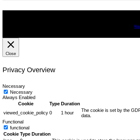
We use cookies on our website to give you the most relevant expe
you may visit Cookie Settings to provide a controlled consent.
Re
Close
Privacy Overview
Necessary
Necessary
Always Enabled
Cookie
Type
Duration
The cookie is set by the GDP
viewed_cookie_policy
0
1 hour
data.
Functional
functional
Cookie
Type
Duration