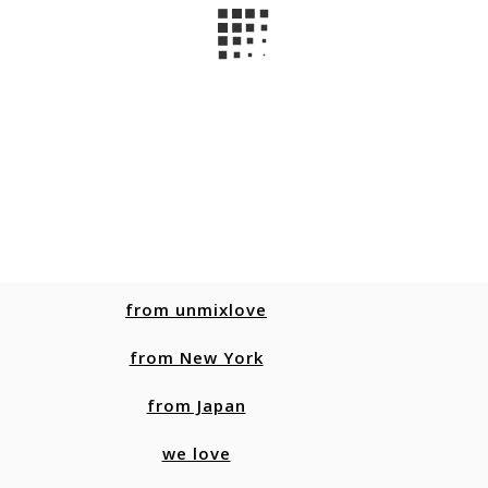
from unmixlove
from New York
from Japan
we love