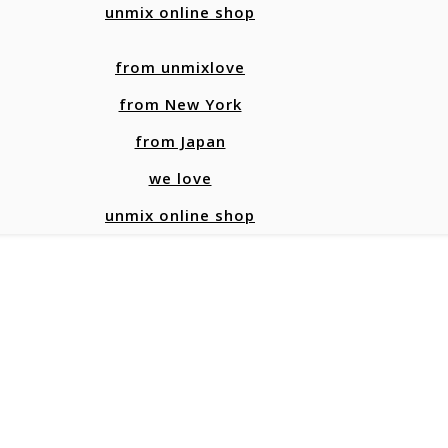
unmix online shop
from unmixlove
from New York
from Japan
we love
unmix online shop