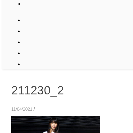
211230_2
11/04/2021
/