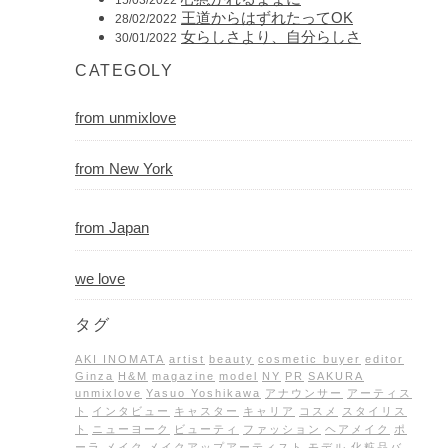
王道からはずれたってOK
28/02/2022
女らしさより、自分らしさ
30/01/2022
CATEGOLY
from unmixlove
from New York
from Japan
we love
タグ
AKI INOMATA
artist
beauty
cosmetic buyer
editor
Ginza
H&M
magazine
model
NY
PR
SAKURA
unmixlove
Yasuo Yoshikawa
アナウンサー
アーティス
ト
インタビュー
キャスター
キャリア
コスメ
スタイリス
ト
ニューヨーク
ビューティ
ファッション
ヘアメイク
ポ
ーラ
メイク
メイクアップアーティスト
モデル
化粧品バ