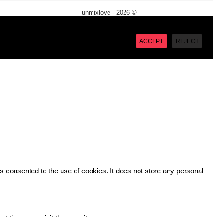
unmixlove - 2026 ©
X
“Accept”, you consent to the use of ALL the cookies. However
ACCEPT
REJECT
 consented to the use of cookies. It does not store any personal