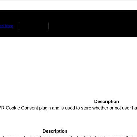
rience by remembering your preferences and repeat visits. By clicking 
ad More
Cookie settings
Description
R Cookie Consent plugin and is used to store whether or not user has
Description